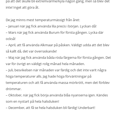
på att det skulle bli extremvärme/kyla någon gång, men så blev det
inte! Inget att göra åt.
De jag minns mest temperaturmässigt från året:
– Januari när jag fick använda lila precis i början. Lyckan då!
– Mars när jag fick använda Burum för första gången. Lycka där
också!
– April, att få använda Alkmaar på påsken. Väldigt udda att det blev
så kallt då, det var överraskande!
– Maj när jag fick använda båda röda färgerna för första gången. Det
var för övrigt en väldigt rolig månad hela månaden.
– Juli, besvikelsen när månaden var färdig och det inte varit några
höga temperaturer alls. Jag hade höga förväntningar på
temperaturen och att få använda massa mörkrött, men det förblev
drömmar.
– Oktober, när jag fick börja använda blåa nyanserna igen. Kändes
som en nystart på hela halsduken!
– December, att få se hela halsduken bli färdig! Underbart!