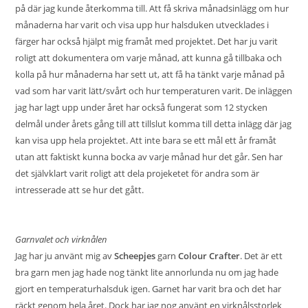
på där jag kunde återkomma till. Att få skriva månadsinlägg om hur
månaderna har varit och visa upp hur halsduken utvecklades i
färger har också hjälpt mig framåt med projektet. Det har ju varit
roligt att dokumentera om varje månad, att kunna gå tillbaka och
kolla på hur månaderna har sett ut, att få ha tänkt varje månad på
vad som har varit lätt/svårt och hur temperaturen varit. De inläggen
jag har lagt upp under året har också fungerat som 12 stycken
delmål under årets gång till att tillslut komma till detta inlägg där jag
kan visa upp hela projektet. Att inte bara se ett mål ett år framåt
utan att faktiskt kunna bocka av varje månad hur det går. Sen har
det självklart varit roligt att dela projeketet för andra som är
intresserade att se hur det gått.
Garnvalet och virknålen
Jag har ju använt mig av
Scheepjes
garn
Colour Crafter
. Det är ett
bra garn men jag hade nog tänkt lite annorlunda nu om jag hade
gjort en temperaturhalsduk igen. Garnet har varit bra och det har
räckt genom hela året. Dock har jag nog använt en virknålsstorlek