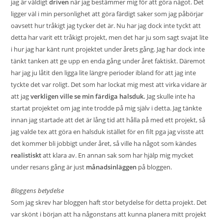
jag är väldigt
driven
när jag bestämmer mig för att göra något. Det
ligger väl i min personlighet att göra färdigt saker som jag påbörjar
oavsett hur tråkigt jag tycker det är. Nu har jag dock inte tyckt att
detta har varit ett tråkigt projekt, men det har ju som sagt svajat lite
i hur jag har känt runt projektet under årets gång. Jag har dock inte
tänkt tanken att ge upp en enda gång under året faktiskt. Däremot
har jag ju låtit den ligga lite längre perioder ibland för att jag inte
tyckte det var roligt. Det som har lockat mig mest att virka vidare är
att jag
verkligen ville se min färdiga halsduk.
Jag skulle inte ha
startat projektet om jag inte trodde på mig själv i detta. Jag tänkte
innan jag startade att det är lång tid att hålla på med ett projekt, så
jag valde tex att göra en halsduk istället för en filt pga jag visste att
det kommer bli jobbigt under året, så ville ha något som kändes
realistiskt
att klara av. En annan sak som har hjälp mig mycket
under resans gång är just
månadsinläggen
på bloggen.
Bloggens betydelse
Som jag skrev har bloggen haft stor betydelse för detta projekt. Det
var skönt i början att ha någonstans att kunna planera mitt projekt