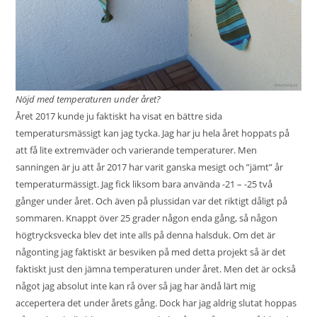
Nöjd med temperaturen under året?
Året 2017 kunde ju faktiskt ha visat en bättre sida
temperatursmässigt kan jag tycka. Jag har ju hela året hoppats på
att få lite extremväder och varierande temperaturer. Men
sanningen är ju att år 2017 har varit ganska mesigt och ”jämt” år
temperaturmässigt. Jag fick liksom bara använda -21 – -25 två
gånger under året. Och även på plussidan var det riktigt dåligt på
sommaren. Knappt över 25 grader någon enda gång, så någon
högtrycksvecka blev det inte alls på denna halsduk. Om det är
någonting jag faktiskt är besviken på med detta projekt så är det
faktiskt just den jämna temperaturen under året. Men det är också
något jag absolut inte kan rå över så jag har ändå lärt mig
accepertera det under årets gång. Dock har jag aldrig slutat hoppas