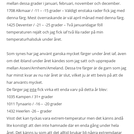
mellan dessa grader i januari, februari, november och december.
1708 Alkmaar / -11 – -15 grader – Väldigt enstaka rader fick jag med
denna färg. Mest överraskande är väl april månad med denna färg.
1425 Deventer / -21 – -25 grader – Två januaridagar föll
temperaturen rejält och jag fick iaf två lila rader på min
temperaturhalsduk under året.
Som synes har jag använt ganska mycket färger under året iaf, även
om det ibland under året kändes som jag satt och upprepade
mellan Assen/Arnhem/Ameland. Dessa tre färger är de garn som jag
har minst kvar av nu när året är slut, vilket ju är ett bevis på att de
har använts mycket.
De färger jag
inte
fick virka ett enda varv på detta år blev:
1035 Kampen / 31+ grader
1011 Tynaario / -16 – -20 grader
1432 Heerlen -26 – grader
Visst det kan tyckas vara extrem-temperatur men det känns ändå
lite konstigt att den inte hamnade där en enda gång under hela
året. Det känns ju som att det alltid brukar bli några extremdagar