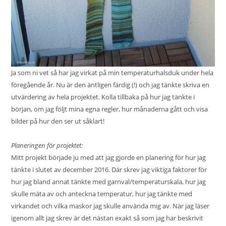
Ja som ni vet så har jag virkat på min temperaturhalsduk under hela
föregående år. Nu är den äntligen färdig (!) och jag tänkte skriva en
utvärdering av hela projektet. Kolla tillbaka på hur jag tänkte i
början, om jag följt mina egna regler, hur månaderna gått och visa
bilder på hur den ser ut såklart!
Planeringen för projektet:
Mitt projekt började ju med att jag gjorde en
planering
för hur jag
tänkte i slutet av december 2016. Där skrev jag viktiga faktorer för
hur jag bland annat tänkte med garnval/temperaturskala, hur jag
skulle mäta av och anteckna temperatur, hur jag tänkte med
virkandet och vilka maskor jag skulle använda mig av. När jag läser
igenom allt jag skrev är det nästan exakt så som jag har beskrivit