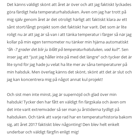
Det känns väldigt skönt att året är över och att jag faktiskt lyckades
göra färdigt hela temperaturhalsduken. Även om jag har trott på
mig själv genom året är det otroligt härligt att faktiskt klara av ett
sånt stort/långt projekt som det faktiskt har varit. Det som är lite
roligt nu är att jag är så van i att tänka temperatur i färger så när jag
kollar på min egen termometer nu tänker min hjärna automatiskt
”åh -7 grader det blir ju blått på temperaturhalsduken, vad kul!”.
Sen
inser jag att ”just jag håller inte på med det längre” och tycker det är
lite synd för jag hade ju velat ha lite mer av såna temperaturer på
min halsduk. Men överlag känns det skönt, skönt att det är slut och
jag kan koncentrera mig på något annat kul projekt!
Och sist men inte minst, jag är supernöjd och glad över min
halsduk! Tycker den har fått en väldigt fin färgskala och även om
det inte varit extremväder så ser man ju årstiderna tydligt på
halsduken. Och tänk att varje rad har en temperaturhistoria bakom
sig, att året 2017 faktiskt blev någonting! Den blev helt enkelt
underbar och väldigt färgfin enligt mig!