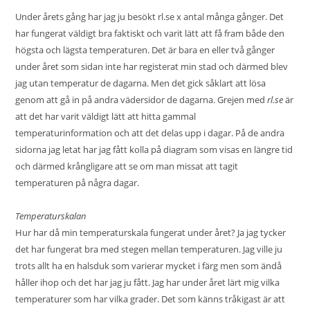
Under årets gång har jag ju besökt
rl.se
x antal många gånger. Det
har fungerat väldigt bra faktiskt och varit lätt att få fram både den
högsta och lägsta temperaturen. Det är bara en eller två gånger
under året som sidan inte har registerat min stad och därmed blev
jag utan temperatur de dagarna. Men det gick såklart att lösa
genom att gå in på andra vädersidor de dagarna. Grejen med
rl.se
är
att det har varit väldigt lätt att hitta gammal
temperaturinformation och att det delas upp i dagar. På de andra
sidorna jag letat har jag fått kolla på diagram som visas en längre tid
och därmed krångligare att se om man missat att tagit
temperaturen på några dagar.
Temperaturskalan
Hur har då min temperaturskala fungerat under året? Ja jag tycker
det har fungerat bra med stegen mellan temperaturen. Jag ville ju
trots allt ha en halsduk som varierar mycket i färg men som ändå
håller ihop och det har jag ju fått. Jag har under året lärt mig vilka
temperaturer som har vilka grader. Det som känns tråkigast är att