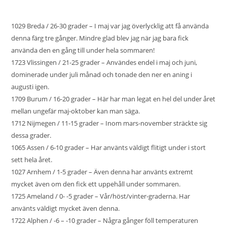
1029 Breda / 26-30 grader – I maj var jag överlycklig att få använda
denna färg tre gånger. Mindre glad blev jag när jag bara fick
använda den en gång till under hela sommaren!
1723 Vlissingen / 21-25 grader – Användes endel i maj och juni,
dominerade under juli månad och tonade den ner en aning i
augusti igen.
1709 Burum / 16-20 grader – Här har man legat en hel del under året
mellan ungefär maj-oktober kan man säga.
1712 Nijmegen / 11-15 grader – Inom mars-november sträckte sig
dessa grader.
1065 Assen / 6-10 grader – Har använts väldigt flitigt under i stort
sett hela året.
1027 Arnhem / 1-5 grader – Även denna har använts extremt
mycket även om den fick ett uppehåll under sommaren.
1725 Ameland / 0- -5 grader – Vår/höst/vinter-graderna. Har
använts väldigt mycket även denna.
1722 Alphen / -6 – -10 grader – Några gånger föll temperaturen