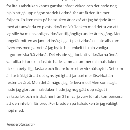
för lite. Halsduken känns ganska ”hård” virkad och det hade nog
hjälp att gå upp någon storlek i virknål för att få den lite mer
följsam. En liten miss på halsduken är också att jag började året
med att använda en plastvirknål nr 3.0. Tanken med detta var att
jag ville ha mina vanliga virknålar tillgängliga under årets gång. Men i
ungefär mitten av januari insåg jag att plastvirknålen inte alls kom
överrens med garnet så jag bytte helt enkelt till min vanliga
ergonomiska 3.0 virknål. Det visade sig dock att virknålarna ändå
var olika i storleken fast de hade samma nummer och halsduken
fick en betydligt fastare och finare form efter virknålsbytet. Det som
är lite tråkigt är att det syns tydligt att januari mer lösvirkat än
resten av året. Men det är något jag får leva med! Men som sagt,
hade jag gjort om halsduken hade jag nog gått upp något i
virkstorlek och minskat ner från 31 m varje varv för att kompensera
att den inte blir för bred. För bredden på halsduken är jag väldigt
nöjd med.
Temperatursidan