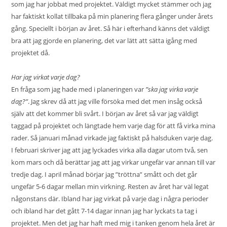
som jag har jobbat med projektet. Väldigt mycket stämmer och jag
har faktiskt kollat tillbaka på min planering flera gånger under årets
gång. Speciellt i början av året. Så här i efterhand känns det väldigt
bra att jag gjorde en planering, det var lätt att sätta igång med
projektet då.
Har jag virkat varje dag?
En fråga som jag hade med i planeringen var
”ska jag virka varje
dag?”
. Jag skrev då att jag ville försöka med det men insåg också
själv att det kommer bli svårt. I början av året så var jag väldigt
taggad på projektet och längtade hem varje dag för att få virka mina
rader. Så januari månad virkade jag faktiskt på halsduken varje dag.
I februari skriver jag att jag lyckades virka alla dagar utom två, sen
kom mars och då berättar jag att jag virkar ungefär var annan till var
tredje dag. I april månad börjar jag ”tröttna” smått och det går
ungefär 5-6 dagar mellan min virkning. Resten av året har väl legat
någonstans där. Ibland har jag virkat på varje dag i några perioder
och ibland har det gått 7-14 dagar innan jag har lyckats ta tag i
projektet. Men det jag har haft med mig i tanken genom hela året är