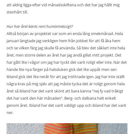
att aldrig ligga efter vid månadsskiftena och det har jag hållt mig
stenhårt till.
Hur har året känts rent humörmässigt?
Alltså början av projektet var som en enda lång smekmånad. Hela
januari längtade jag verkligen hem från jobbet för att få åka hem
och se vilken färg jag skulle få använda. Så blev det såklart inte hela
året, men större delen av året har jag ändå gillat mitt projekt. Det
har gått lite i vågor om jag har tyckt det varit roligt eller inte. När det
hände lite nya färger på halsduken gick det lite uppåt men sen
ibland gick det lite neråt för att jag tröttnade igen. Jag har inte ställt
några krav på mig själv att jag måste tycka det är roligt genom hela
året så ibland har det varit skönt att bara känna ”nej fy vad tråkigt
det har varit den här månaden”. Berg- och dalbana helt enkelt
genom året. Ibland har det varit väldigt upp och ibland har det varit
ner.