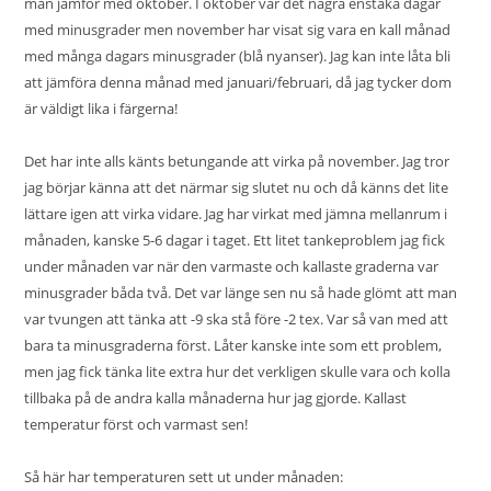
man jämför med
oktober
. I oktober var det några enstaka dagar
med minusgrader men november har visat sig vara en kall månad
med många dagars minusgrader (blå nyanser). Jag kan inte låta bli
att jämföra denna månad med
januari
/
februari
, då jag tycker dom
är väldigt lika i färgerna!
Det har inte alls känts betungande att virka på november. Jag tror
jag börjar känna att det närmar sig slutet nu och då känns det lite
lättare igen att virka vidare. Jag har virkat med jämna mellanrum i
månaden, kanske 5-6 dagar i taget. Ett litet tankeproblem jag fick
under månaden var när den varmaste och kallaste graderna var
minusgrader båda två. Det var länge sen nu så hade glömt att man
var tvungen att tänka att -9 ska stå före -2 tex. Var så van med att
bara ta minusgraderna först. Låter kanske inte som ett problem,
men jag fick tänka lite extra hur det verkligen skulle vara och kolla
tillbaka på de andra kalla månaderna hur jag gjorde. Kallast
temperatur först och varmast sen!
Så här har temperaturen sett ut under månaden: