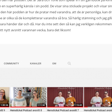
 en superhärlig känsla i sin podd. De visar sina stickade projekt och visar si
d den här podden är hur de pratar med varandra, att de är personliga, kan dr
 är olika så de kompletterar varandra så bra. Så härlig stämning och jag gill
bara händer där och då. Har du inte sett den så kan jag verkligen rekomme
tt nytt avsnitt varannan vecka, bara det liksom!