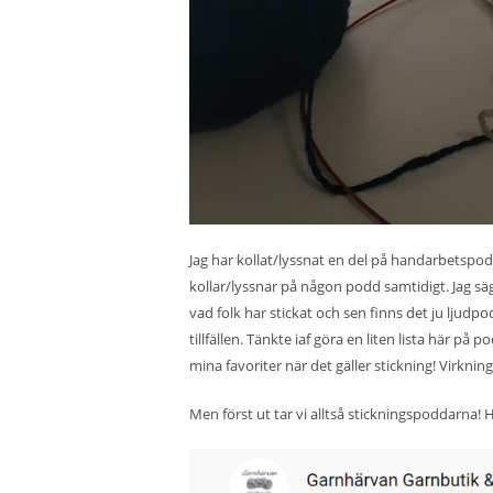
Jag har kollat/lyssnat en del på handarbetspodd
kollar/lyssnar på någon podd samtidigt. Jag sä
vad folk har stickat och sen finns det ju ljudpo
tillfällen. Tänkte iaf göra en liten lista här på
mina favoriter när det gäller stickning! Virknin
Men först ut tar vi alltså stickningspoddarna! Hå