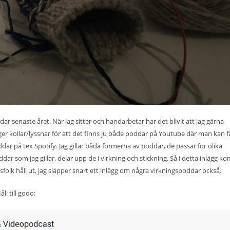
ar senaste året. När jag sitter och handarbetar har det blivit att jag gärna
ger kollar/lyssnar för att det finns ju både poddar på Youtube där man kan f
ddar på tex Spotify. Jag gillar båda formerna av poddar, de passar för olika
 poddar som jag gillar, delar upp de i virkning och stickning. Så i detta inlägg 
gsfolk håll ut, jag släpper snart ett inlägg om några virkningspoddar också.
ll till godo: