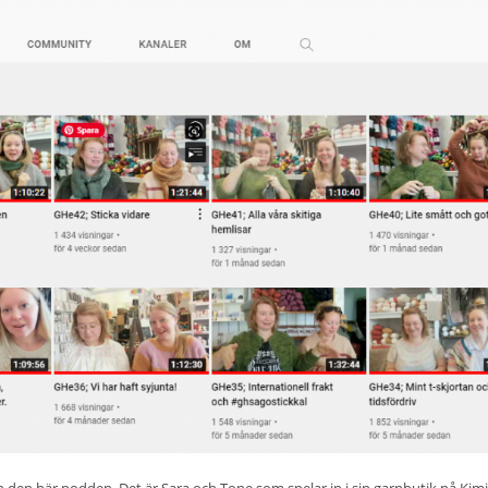
gen den här podden. Det är Sara och Tone som spelar in i sin garnbutik på Kim