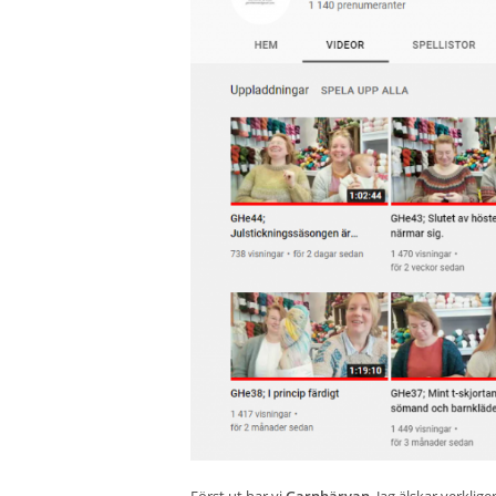
Först ut har vi
Garnhärvan
. Jag älskar verkli