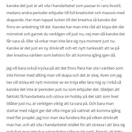
kanske det just är att vila i handarbetet som passar in i ens livsstil,
medans andra perioder erbjuder till full kreativitet och massvis med
skapande. Har man tappat lusten till det kreativa så kanske det
finns en anledning till det. Kanske har man inte råd att köpa det där
mönstret och garnet du verkligen vill just nu, nej men då kanske det
får vara så. Eller så orkar man inte lära sig nya moment just nu.
Kanske är det just en ny drivkraft och ett nytt tankesätt att se på
den kreativa världen som behövs för att komma igång igen då.
Jag vill bara också trycka på att det finns flera här ute i världen som
inte hinner med allting man vill skapa och det är okej. Även om jag
tex vill sticka ett nytt mönster av en tröja eller lära mig sy i trikå så
kanske det inte är perioden just nu som erbjuder det. Glädjen att
faktiskt få handarbeta och utöva sin hobby på det sätt som livet
tillåter just nu, är verkligen viktig att ta vara på. Och bara man
startar med något ger det ofta ringar på vattnet att komma igång
med fler projekt. Jag tror man ska fundera lite på vilken drivkraft
man har, och att vila i handarbetet istället för att stressa i att lära sig
nytt fast man inte har orken/tiden (eller tvärt om!). Försök att hitta