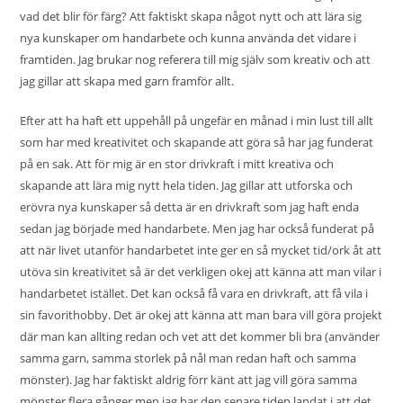
vad det blir för färg? Att faktiskt skapa något nytt och att lära sig
nya kunskaper om handarbete och kunna använda det vidare i
framtiden. Jag brukar nog referera till mig själv som kreativ och att
jag gillar att skapa med garn framför allt.
Efter att ha haft ett uppehåll på ungefär en månad i min lust till allt
som har med kreativitet och skapande att göra så har jag funderat
på en sak. Att för mig är en stor drivkraft i mitt kreativa och
skapande att lära mig nytt hela tiden. Jag gillar att utforska och
erövra nya kunskaper så detta är en drivkraft som jag haft enda
sedan jag började med handarbete. Men jag har också funderat på
att när livet utanför handarbetet inte ger en så mycket tid/ork åt att
utöva sin kreativitet så är det verkligen okej att känna att man vilar i
handarbetet istället. Det kan också få vara en drivkraft, att få vila i
sin favorithobby. Det är okej att känna att man bara vill göra projekt
där man kan allting redan och vet att det kommer bli bra (använder
samma garn, samma storlek på nål man redan haft och samma
mönster). Jag har faktiskt aldrig förr känt att jag vill göra samma
mönster flera gånger men jag har den senare tiden landat i att det