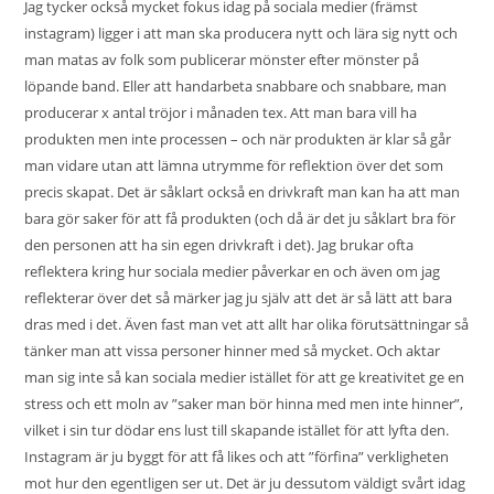
Jag tycker också mycket fokus idag på sociala medier (främst
instagram) ligger i att man ska producera nytt och lära sig nytt och
man matas av folk som publicerar mönster efter mönster på
löpande band. Eller att handarbeta snabbare och snabbare, man
producerar x antal tröjor i månaden tex. Att man bara vill ha
produkten men inte processen – och när produkten är klar så går
man vidare utan att lämna utrymme för reflektion över det som
precis skapat. Det är såklart också en drivkraft man kan ha att man
bara gör saker för att få produkten (och då är det ju såklart bra för
den personen att ha sin egen drivkraft i det). Jag brukar ofta
reflektera kring hur sociala medier påverkar en och även om jag
reflekterar över det så märker jag ju själv att det är så lätt att bara
dras med i det. Även fast man vet att allt har olika förutsättningar så
tänker man att vissa personer hinner med så mycket. Och aktar
man sig inte så kan sociala medier istället för att ge kreativitet ge en
stress och ett moln av ”saker man bör hinna med men inte hinner”,
vilket i sin tur dödar ens lust till skapande istället för att lyfta den.
Instagram är ju byggt för att få likes och att ”förfina” verkligheten
mot hur den egentligen ser ut. Det är ju dessutom väldigt svårt idag