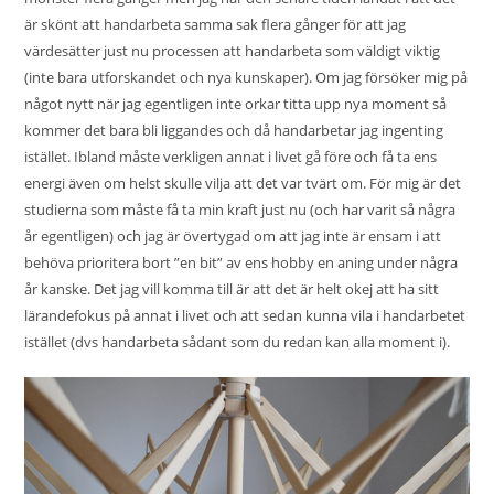
är skönt att handarbeta samma sak flera gånger för att jag
värdesätter just nu processen att handarbeta som väldigt viktig
(inte bara utforskandet och nya kunskaper). Om jag försöker mig på
något nytt när jag egentligen inte orkar titta upp nya moment så
kommer det bara bli liggandes och då handarbetar jag ingenting
istället. Ibland måste verkligen annat i livet gå före och få ta ens
energi även om helst skulle vilja att det var tvärt om. För mig är det
studierna som måste få ta min kraft just nu (och har varit så några
år egentligen) och jag är övertygad om att jag inte är ensam i att
behöva prioritera bort ”en bit” av ens hobby en aning under några
år kanske. Det jag vill komma till är att det är helt okej att ha sitt
lärandefokus på annat i livet och att sedan kunna vila i handarbetet
istället (dvs handarbeta sådant som du redan kan alla moment i).