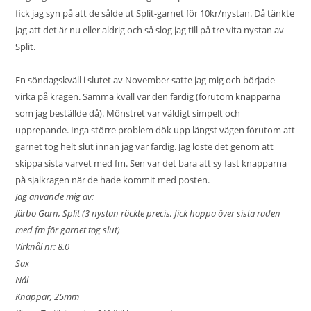
fick jag syn på att de sålde ut Split-garnet för 10kr/nystan. Då tänkte
jag att det är nu eller aldrig och så slog jag till på tre vita nystan av
Split.
En söndagskväll i slutet av November satte jag mig och började
virka på kragen. Samma kväll var den färdig (förutom knapparna
som jag beställde då). Mönstret var väldigt simpelt och
upprepande. Inga större problem dök upp längst vägen förutom att
garnet tog helt slut innan jag var färdig. Jag löste det genom att
skippa sista varvet med fm. Sen var det bara att sy fast knapparna
på sjalkragen när de hade kommit med posten.
Jag använde mig av:
Järbo Garn, Split (3 nystan räckte precis, fick hoppa över sista raden
med fm för garnet tog slut)
Virknål nr: 8.0
Sax
Nål
Knappar, 25mm