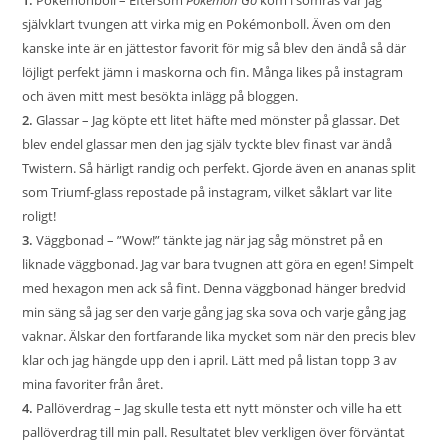
1.
Pokemonboll
– Eftersom
Pokémon Go
kom i somras var jag
självklart tvungen att virka mig en Pokémonboll. Även om den
kanske inte är en jättestor favorit för mig så blev den ändå så där
löjligt perfekt jämn i maskorna och fin. Många likes på instagram
och även mitt mest besökta inlägg på bloggen.
2.
Glassar
– Jag köpte ett litet häfte med mönster på glassar. Det
blev endel glassar men den jag själv tyckte blev finast var ändå
Twistern. Så härligt randig och perfekt. Gjorde även en ananas split
som Triumf-glass repostade på instagram, vilket såklart var lite
roligt!
3.
Väggbonad
– ”Wow!” tänkte jag när jag såg mönstret på en
liknade väggbonad. Jag var bara tvugnen att göra en egen! Simpelt
med hexagon men ack så fint. Denna väggbonad hänger bredvid
min säng så jag ser den varje gång jag ska sova och varje gång jag
vaknar. Älskar den fortfarande lika mycket som när den precis blev
klar och jag hängde upp den i april. Lätt med på listan topp 3 av
mina favoriter från året.
4.
Pallöverdrag
– Jag skulle testa ett nytt mönster och ville ha ett
pallöverdrag till min pall. Resultatet blev verkligen över förväntat