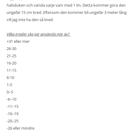
halsduken och vända varje varv med 1 lm. Detta kommer göra den
ungefär 15 cm bred. Eftersom den kommer bli ungefär 3 meter lång
vill jag inte ha den så bred.
Vilka grader ska jag använda mig av?
+31 eller mer
26-30
21-25
16-20
11-15
6-10
1-5
0–5
-6–10
-11–15
-16–19
-20–25
-26 eller mindre