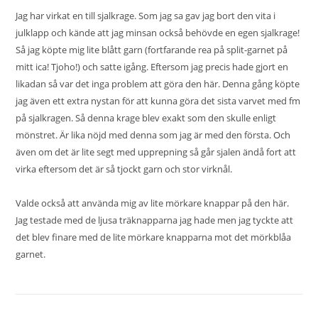
Jag har virkat en till sjalkrage. Som jag sa gav jag bort den
vita
i
julklapp och kände att jag minsan också behövde en egen sjalkrage!
Så jag köpte mig lite blått garn (fortfarande rea på split-garnet på
mitt ica! Tjoho!) och satte igång. Eftersom jag precis hade gjort en
likadan så var det inga problem att göra den här. Denna gång köpte
jag även ett extra nystan för att kunna göra det sista varvet med fm
på sjalkragen. Så denna krage blev exakt som den skulle enligt
mönstret. Är lika nöjd med denna som jag är med den första. Och
även om det är lite segt med upprepning så går sjalen ändå fort att
virka eftersom det är så tjockt garn och stor virknål.
Valde också att använda mig av lite mörkare knappar på den här.
Jag testade med de ljusa träknapparna jag hade men jag tyckte att
det blev finare med de lite mörkare knapparna mot det mörkblåa
garnet.