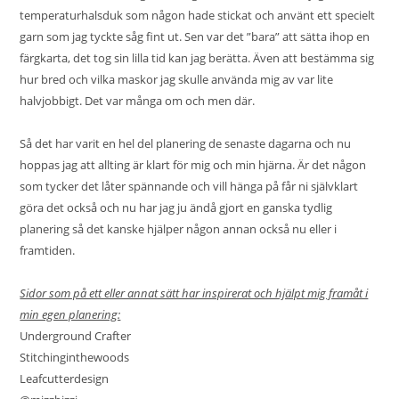
temperaturhalsduk som någon hade stickat och använt ett specielt
garn som jag tyckte såg fint ut. Sen var det ”bara” att sätta ihop en
färgkarta, det tog sin lilla tid kan jag berätta. Även att bestämma sig
hur bred och vilka maskor jag skulle använda mig av var lite
halvjobbigt. Det var många om och men där.
Så det har varit en hel del planering de senaste dagarna och nu
hoppas jag att allting är klart för mig och min hjärna. Är det någon
som tycker det låter spännande och vill hänga på får ni självklart
göra det också och nu har jag ju ändå gjort en ganska tydlig
planering så det kanske hjälper någon annan också nu eller i
framtiden.
Sidor som på ett eller annat sätt har inspirerat och hjälpt mig framåt i
min egen planering:
Underground Crafter
Stitchinginthewoods
Leafcutterdesign