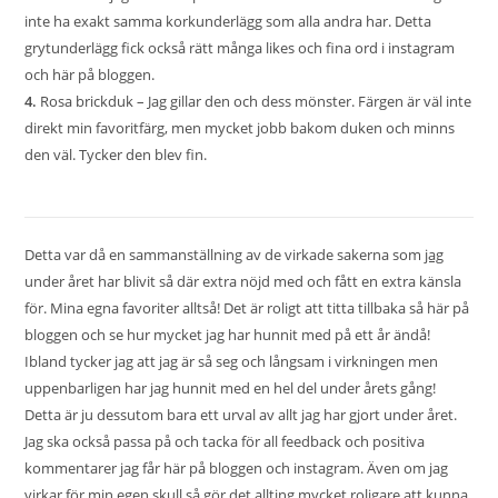
inte ha exakt samma korkunderlägg som alla andra har. Detta
grytunderlägg fick också rätt många likes och fina ord i instagram
och här på bloggen.
4.
Rosa brickduk
– Jag gillar den och dess mönster. Färgen är väl inte
direkt min favoritfärg, men mycket jobb bakom duken och minns
den väl. Tycker den blev fin.
Detta var då en sammanställning av de virkade sakerna som
jag
under året har blivit så där extra nöjd med och fått en extra känsla
för. Mina egna favoriter alltså! Det är roligt att titta tillbaka så här på
bloggen och se hur mycket jag har hunnit med på ett år ändå!
Ibland tycker jag att jag är så seg och långsam i virkningen men
uppenbarligen har jag hunnit med en hel del under årets gång!
Detta är ju dessutom bara ett urval av allt jag har gjort under året.
Jag ska också passa på och tacka för all feedback och positiva
kommentarer jag får här på bloggen och instagram. Även om jag
virkar för min egen skull så gör det allting mycket roligare att kunna