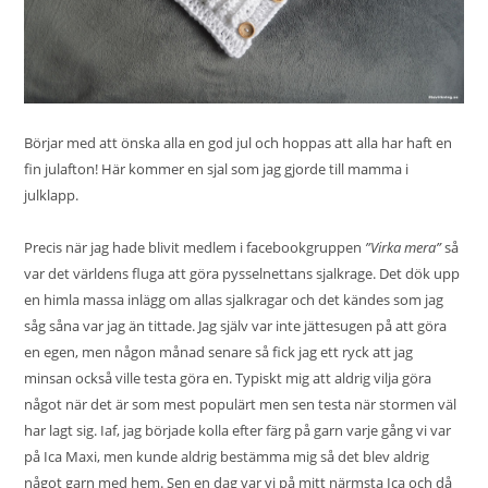
Börjar med att önska alla en god jul och hoppas att alla har haft en
fin julafton! Här kommer en sjal som jag gjorde till mamma i
julklapp.
Precis när jag hade blivit medlem i facebookgruppen
”Virka mera”
så
var det världens fluga att göra pysselnettans sjalkrage. Det dök upp
en himla massa inlägg om allas sjalkragar och det kändes som jag
såg såna var jag än tittade. Jag själv var inte jättesugen på att göra
en egen, men någon månad senare så fick jag ett ryck att jag
minsan också ville testa göra en. Typiskt mig att aldrig vilja göra
något när det är som mest populärt men sen testa när stormen väl
har lagt sig. Iaf, jag började kolla efter färg på garn varje gång vi var
på Ica Maxi, men kunde aldrig bestämma mig så det blev aldrig
något garn med hem. Sen en dag var vi på mitt närmsta Ica och då