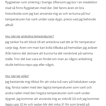
flygplatser runt omkring i Sverige. Eftersom jag bor i en medelstor
stad så finns flygplatsen med där. Det fanns även en bra
historiksida som jag kan använda mig av och se kurva på hur
temperaturen har varit under varje dygn, precis vad jag behövde
alltså!
Hur ska jag anteckna temperaturen?
Jag tänker ha ett block till att anteckna vad det är för temperatur
varje dag. Även om man kan kolla tillbaka på hemsidan jag avläser
ifrån känns det skönare att kunna ha det nerskrivet på samma
ställe. Tror det kan vara en fördel om man av någon anledning
skulle behöva repa upp eller något.
Hur ska jag virka?
Jag bestämde mig tillslut för att virka två varv på halsduken varje
dag, första raden med den lägsta temperaturen som varit och
andra raden med den högsta temperaturen som varit under
dygnet. Jag kommer att använda mig av virknål 3,0 och jag kommer
lägga upp 32 lm och sedan blir det virka 31 fm som bredd på