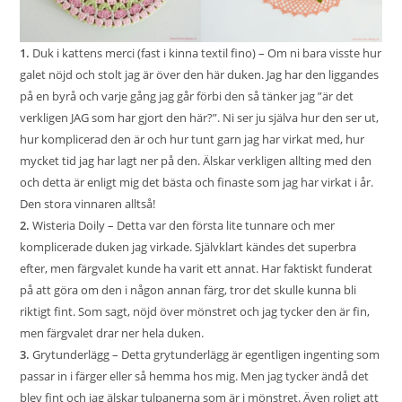
1.
Duk i kattens merci (fast i kinna textil fino)
– Om ni bara visste hur
galet nöjd och stolt jag är över den här duken. Jag har den liggandes
på en byrå och varje gång jag går förbi den så tänker jag ”är det
verkligen JAG som har gjort den här?”. Ni ser ju själva hur den ser ut,
hur komplicerad den är och hur tunt garn jag har virkat med, hur
mycket tid jag har lagt ner på den. Älskar verkligen allting med den
och detta är enligt mig det bästa och finaste som jag har virkat i år.
Den stora vinnaren alltså!
2.
Wisteria Doily
– Detta var den första lite tunnare och mer
komplicerade duken jag virkade. Självklart kändes det superbra
efter, men färgvalet kunde ha varit ett annat. Har faktiskt funderat
på att göra om den i någon annan färg, tror det skulle kunna bli
riktigt fint. Som sagt, nöjd över mönstret och jag tycker den är fin,
men färgvalet drar ner hela duken.
3.
Grytunderlägg
– Detta grytunderlägg är egentligen ingenting som
passar in i färger eller så hemma hos mig. Men jag tycker ändå det
blev fint och jag älskar tulpanerna som är i mönstret. Även roligt att