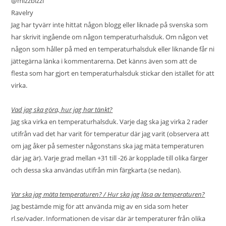
@mizzbizzi
Ravelry
Jag har tyvärr inte hittat någon blogg eller liknade på svenska som
har skrivit ingående om någon temperaturhalsduk. Om någon vet
någon som håller på med en temperaturhalsduk eller liknande får ni
jättegärna länka i kommentarerna. Det känns även som att de
flesta som har gjort en temperaturhalsduk stickar den istället för att
virka.
Vad jag ska göra, hur jag har tänkt?
Jag ska virka en temperaturhalsduk. Varje dag ska jag virka 2 rader
utifrån vad det har varit för temperatur där jag varit (observera att
om jag åker på semester någonstans ska jag mäta temperaturen
där jag är). Varje grad mellan +31 till -26 är kopplade till olika färger
och dessa ska användas utifrån min färgkarta (se nedan).
Var ska jag mäta temperaturen? / Hur ska jag läsa av temperaturen?
Jag bestämde mig för att använda mig av en sida som heter
rl.se/vader
. Informationen de visar där är temperaturer från olika