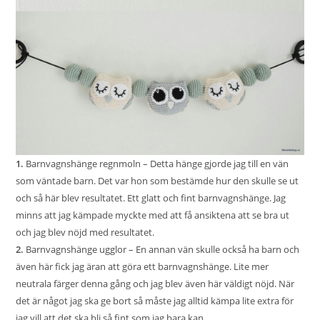
1.
Barnvagnshänge regnmoln
– Detta hänge gjorde jag till en vän
som väntade barn. Det var hon som bestämde hur den skulle se ut
och så här blev resultatet. Ett glatt och fint barnvagnshänge. Jag
minns att jag kämpade myckte med att få ansiktena att se bra ut
och jag blev nöjd med resultatet.
2.
Barnvagnshänge ugglor
– En annan vän skulle också ha barn och
även här fick jag äran att göra ett barnvagnshänge. Lite mer
neutrala färger denna gång och jag blev även här väldigt nöjd. När
det är något jag ska ge bort så måste jag alltid kämpa lite extra för
jag vill att det ska bli så fint som jag bara kan.