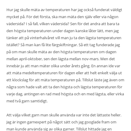
Hur jag skulle mäta av temperaturen har jag också funderat väldigt
mycket på. För det första, ska man mäta den själv eller via någon
vädersida? I så fall, vilken vädersida? Sen för det andra att bara ta
den högsta temperaturen under dagen kanske låter lätt, men jag
tänker att på vinterhalvåret vill man ju ta den lägsta temperaturen
istället? Så man kan få lite färgskiftningar. Så ett tag funderade jag
på om man skulle mäta av den högsta temperaturen om dagen
mellan april-oktober, sen den lägsta mellan nov-mars. Men det
innebär ju att man mäter olika under årets gång. En annan ide var
att mäta medeltemperaturen för dagen eller att helt enkelt välja ut
ett klockslag för att mäta temperaturen på. Tillslut läste jag även om
några som hade valt att ta den högsta och lägsta temperaturen för
varje dag, antingen en rad med högsta och en med lägsta, eller virka
med två garn samtidigt.
Att välja vilket garn man skulle använda var inte det lättaste heller.
Jag är ingen garnexpert på något sätt och jag googlade fram om
man kunde använda sig av olika garner. Tillslut hittade jag en