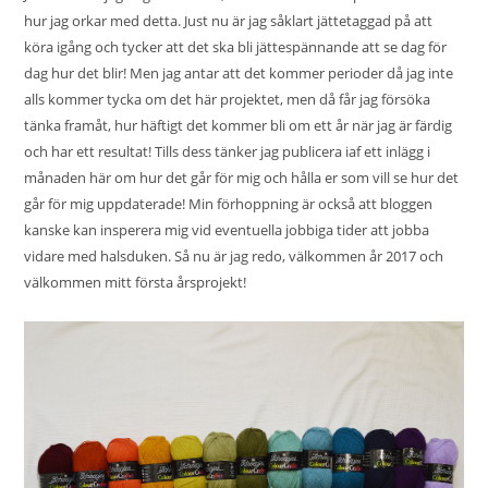
hur jag orkar med detta. Just nu är jag såklart jättetaggad på att
köra igång och tycker att det ska bli jättespännande att se dag för
dag hur det blir! Men jag antar att det kommer perioder då jag inte
alls kommer tycka om det här projektet, men då får jag försöka
tänka framåt, hur häftigt det kommer bli om ett år när jag är färdig
och har ett resultat! Tills dess tänker jag publicera iaf ett inlägg i
månaden här om hur det går för mig och hålla er som vill se hur det
går för mig uppdaterade! Min förhoppning är också att bloggen
kanske kan insperera mig vid eventuella jobbiga tider att jobba
vidare med halsduken. Så nu är jag redo, välkommen år 2017 och
välkommen mitt första årsprojekt!