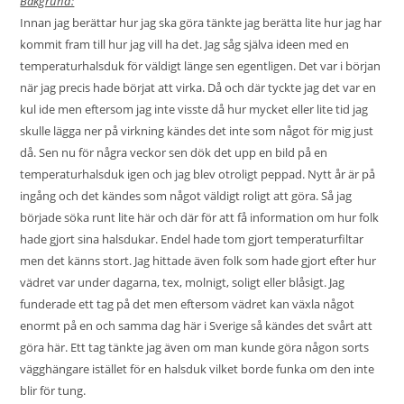
Bakgrund:
Innan jag berättar hur jag ska göra tänkte jag berätta lite hur jag har
kommit fram till hur jag vill ha det. Jag såg själva ideen med en
temperaturhalsduk för väldigt länge sen egentligen. Det var i början
när jag precis hade börjat att virka. Då och där tyckte jag det var en
kul ide men eftersom jag inte visste då hur mycket eller lite tid jag
skulle lägga ner på virkning kändes det inte som något för mig just
då. Sen nu för några veckor sen dök det upp en bild på en
temperaturhalsduk igen och jag blev otroligt peppad. Nytt år är på
ingång och det kändes som något väldigt roligt att göra. Så jag
började söka runt lite här och där för att få information om hur folk
hade gjort sina halsdukar. Endel hade tom gjort temperaturfiltar
men det känns stort. Jag hittade även folk som hade gjort efter hur
vädret var under dagarna, tex, molnigt, soligt eller blåsigt. Jag
funderade ett tag på det men eftersom vädret kan växla något
enormt på en och samma dag här i Sverige så kändes det svårt att
göra här. Ett tag tänkte jag även om man kunde göra någon sorts
vägghängare istället för en halsduk vilket borde funka om den inte
blir för tung.