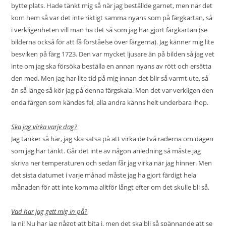
bytte plats. Hade tänkt mig så när jag beställde garnet, men när det
kom hem så var det inte riktigt samma nyans som på färgkartan, så
i verkligenheten vill man ha det så som jag har gjort färgkartan (se
bilderna också för att få förståelse över färgerna). Jag känner mig lite
besviken på färg 1723. Den var mycket ljusare än på bilden så jag vet
inte om jag ska försöka beställa en annan nyans av rött och ersätta
den med. Men jag har lite tid på mig innan det blir så varmt ute, så
än så länge så kör jag på denna färgskala. Men det var verkligen den
enda färgen som kändes fel, alla andra känns helt underbara ihop.
Ska jag virka varje dag?
Jag tänker så här, jag ska satsa på att virka de två raderna om dagen
som jag har tänkt. Går det inte av någon anledning så måste jag
skriva ner temperaturen och sedan får jag virka när jag hinner. Men
det sista datumet i varje månad måste jag ha gjort färdigt hela
månaden för att inte komma alltför långt efter om det skulle bli så.
Vad har jag gett mig in på?
Ja ni! Nu har jag något att bita i, men det ska bli så spännande att se