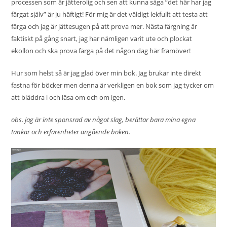
processen som är jätterolig och sen att kunna säga ”det här har jag
färgat själv” är ju häftigt! För mig är det väldigt lekfullt att testa att
färga och jag är jättesugen på att prova mer. Nästa färgning är
faktiskt på gång snart, jag har nämligen varit ute och plockat
ekollon och ska prova färga på det någon dag här framöver!
Hur som helst så är jag glad över min bok. Jag brukar inte direkt
fastna för böcker men denna är verkligen en bok som jag tycker om
att bläddra i och läsa om och om igen.
obs. jag är inte sponsrad av något slag, berättar bara mina egna
tankar och erfarenheter angående boken.