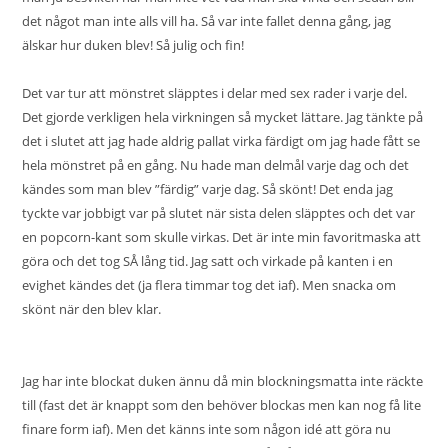
det något man inte alls vill ha. Så var inte fallet denna gång, jag
älskar hur duken blev! Så julig och fin!
Det var tur att mönstret släpptes i delar med sex rader i varje del.
Det gjorde verkligen hela virkningen så mycket lättare. Jag tänkte på
det i slutet att jag hade aldrig pallat virka färdigt om jag hade fått se
hela mönstret på en gång. Nu hade man delmål varje dag och det
kändes som man blev ”färdig” varje dag. Så skönt! Det enda jag
tyckte var jobbigt var på slutet när sista delen släpptes och det var
en popcorn-kant som skulle virkas. Det är inte min favoritmaska att
göra och det tog SÅ lång tid. Jag satt och virkade på kanten i en
evighet kändes det (ja flera timmar tog det iaf). Men snacka om
skönt när den blev klar.
Jag har inte blockat duken ännu då min blockningsmatta inte räckte
till (fast det är knappt som den behöver blockas men kan nog få lite
finare form iaf). Men det känns inte som någon idé att göra nu