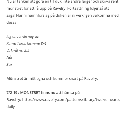
Nu är tanken att göra en till duk i lite andra färger och skriva rent
mönstret för att få upp på Ravelry. Fortsättning följer så att
säga! Har ni namnförslag på duken är ni verkligen välkomna med
dessa!
Jag använde mig av:
Kinna Textil, Jasmine 8/4
Virknål nr: 2.5
Nål
Sax
Mönstret
är mitt egna och kommer snart på Ravelry.
7/2-19 : MÖNSTRET finns nu att hämta på
Ravelry:
https://www.ravelry.com/patterns/library/twelve-hearts-
doily