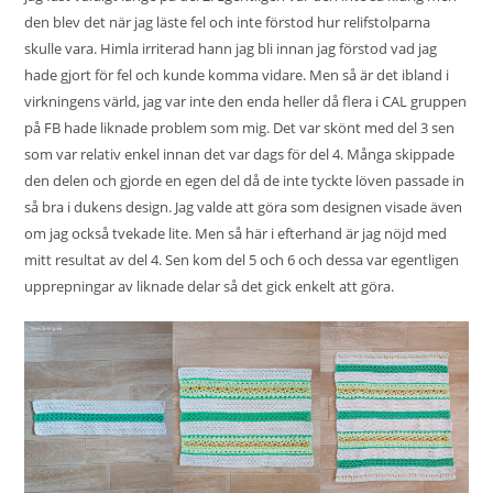
den blev det när jag läste fel och inte förstod hur relifstolparna
skulle vara. Himla irriterad hann jag bli innan jag förstod vad jag
hade gjort för fel och kunde komma vidare. Men så är det ibland i
virkningens värld, jag var inte den enda heller då flera i CAL gruppen
på FB hade liknade problem som mig. Det var skönt med del 3 sen
som var relativ enkel innan det var dags för del 4. Många skippade
den delen och gjorde en egen del då de inte tyckte löven passade in
så bra i dukens design. Jag valde att göra som designen visade även
om jag också tvekade lite. Men så här i efterhand är jag nöjd med
mitt resultat av del 4. Sen kom del 5 och 6 och dessa var egentligen
upprepningar av liknade delar så det gick enkelt att göra.