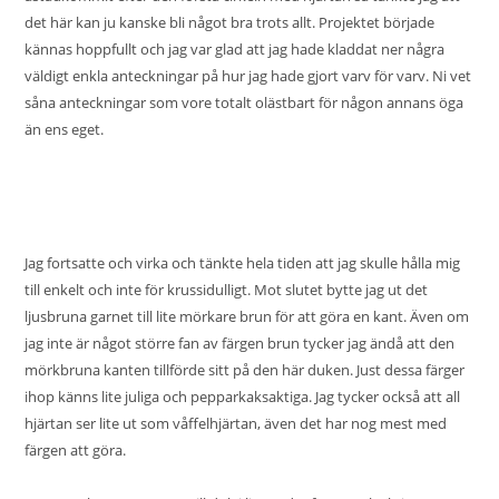
det här kan ju kanske bli något bra trots allt. Projektet började
kännas hoppfullt och jag var glad att jag hade kladdat ner några
väldigt enkla anteckningar på hur jag hade gjort varv för varv. Ni vet
såna anteckningar som vore totalt olästbart för någon annans öga
än ens eget.
Jag fortsatte och virka och tänkte hela tiden att jag skulle hålla mig
till enkelt och inte för krussidulligt. Mot slutet bytte jag ut det
ljusbruna garnet till lite mörkare brun för att göra en kant. Även om
jag inte är något större fan av färgen brun tycker jag ändå att den
mörkbruna kanten tillförde sitt på den här duken. Just dessa färger
ihop känns lite juliga och pepparkaksaktiga. Jag tycker också att all
hjärtan ser lite ut som våffelhjärtan, även det har nog mest med
färgen att göra.