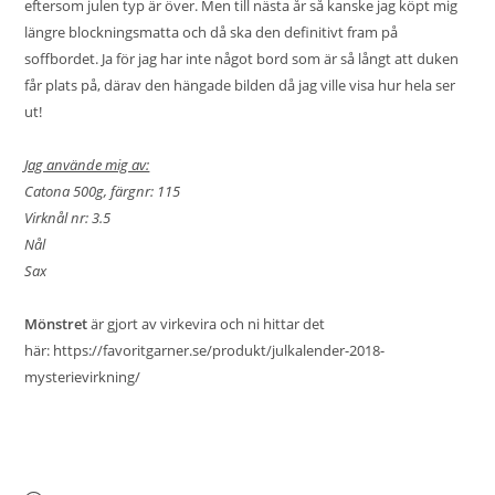
eftersom julen typ är över. Men till nästa år så kanske jag köpt mig
längre blockningsmatta och då ska den definitivt fram på
soffbordet. Ja för jag har inte något bord som är så långt att duken
får plats på, därav den hängade bilden då jag ville visa hur hela ser
ut!
Jag använde mig av:
Catona 500g, färgnr: 115
Virknål nr: 3.5
Nål
Sax
Mönstret
är gjort av virkevira och ni hittar det
här:
https://favoritgarner.se/produkt/julkalender-2018-
mysterievirkning/