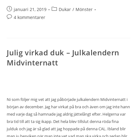
januari 21, 2019
Dukar
/
Mönster
4 kommentarer
Julig virkad duk – Julkalendern
Midvinternatt
Ni som följer mig vet att jag påbörjade
julkalendern Midvinternatt
i
början av december. Jag har virkat på bra och även om jag inte hann
med varje dag så hamnade jag aldrig jättelångt efter. Helgerna var
bra tid till att ta sig ikapp. Det hela blev tillslut denna röda fina
julduk och jag är så glad att jag hoppade på denna CAL. Ibland blir
man ju besviken när man inte vet vad man ska virka och sedan blir