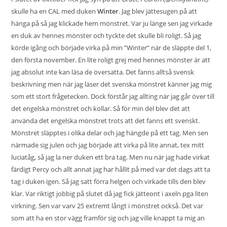
skulle ha en CAL med duken
Winter
. Jag blev jättesugen på att
hänga på så jag klickade hem mönstret. Var ju länge sen jag virkade
en duk av hennes mönster och tyckte det skulle bli roligt. Så jag
körde igång och började virka på min ”Winter” när de släppte del 1,
den första november. En lite roligt grej med hennes mönster är att
jag absolut inte kan läsa de översatta. Det fanns alltså svensk
beskrivning men när jag läser det svenska mönstret känner jag mig
som ett stort frågetecken. Dock förstår jag allting när jag går över till
det engelska mönstret och kollar. Så för min del blev det att
använda det engelska mönstret trots att det fanns ett svenskt.
Mönstret släpptes i olika delar och jag hängde på ett tag. Men sen
närmade sig julen och jag började att virka på lite annat, tex mitt
luciatåg
, så jag la ner duken ett bra tag. Men nu när jag hade virkat
färdigt
Percy
och allt annat jag har hållit på med var det dags att ta
tag i duken igen. Så jag satt förra helgen och virkade tills den blev
klar. Var riktigt jobbig på slutet då jag fick jätteont i axeln pga liten
virkning. Sen var varv 25 extremt långt i mönstret också. Det var
som att ha en stor vägg framför sig och jag ville knappt ta mig an