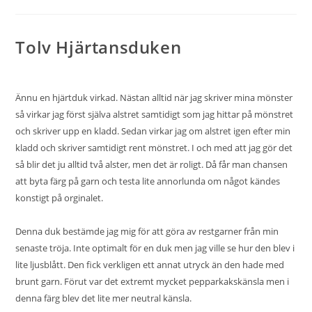
Tolv Hjärtansduken
Ännu en hjärtduk virkad. Nästan alltid när jag skriver mina mönster
så virkar jag först själva alstret samtidigt som jag hittar på mönstret
och skriver upp en kladd. Sedan virkar jag om alstret igen efter min
kladd och skriver samtidigt rent mönstret. I och med att jag gör det
så blir det ju alltid två alster, men det är roligt. Då får man chansen
att byta färg på garn och testa lite annorlunda om något kändes
konstigt på orginalet.
Denna duk bestämde jag mig för att göra av restgarner från min
senaste tröja
. Inte optimalt för en duk men jag ville se hur den blev i
lite ljusblått. Den fick verkligen ett annat utryck än den hade med
brunt garn
. Förut var det extremt mycket pepparkakskänsla men i
denna färg blev det lite mer neutral känsla.