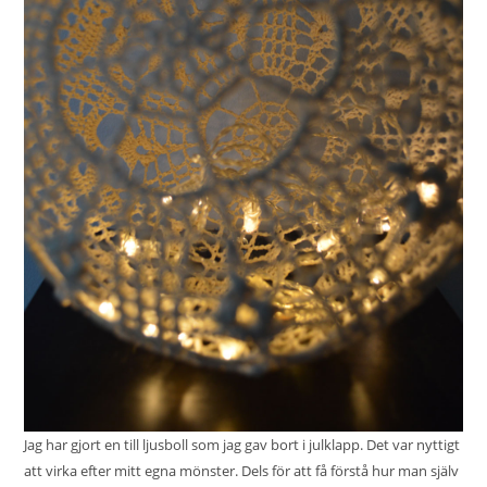
Jag har gjort en till ljusboll som jag gav bort i julklapp. Det var nyttigt
att virka efter mitt egna mönster. Dels för att få förstå hur man själv