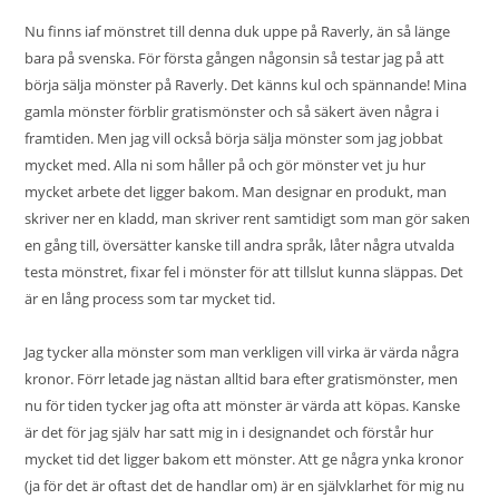
Nu finns iaf mönstret till denna duk uppe på Raverly, än så länge
bara på svenska. För första gången någonsin så testar jag på att
börja sälja mönster på Raverly. Det känns kul och spännande! Mina
gamla mönster förblir gratismönster och så säkert även några i
framtiden. Men jag vill också börja sälja mönster som jag jobbat
mycket med. Alla ni som håller på och gör mönster vet ju hur
mycket arbete det ligger bakom. Man designar en produkt, man
skriver ner en kladd, man skriver rent samtidigt som man gör saken
en gång till, översätter kanske till andra språk, låter några utvalda
testa mönstret, fixar fel i mönster för att tillslut kunna släppas. Det
är en lång process som tar mycket tid.
Jag tycker alla mönster som man verkligen vill virka är värda några
kronor. Förr letade jag nästan alltid bara efter gratismönster, men
nu för tiden tycker jag ofta att mönster är värda att köpas. Kanske
är det för jag själv har satt mig in i designandet och förstår hur
mycket tid det ligger bakom ett mönster. Att ge några ynka kronor
(ja för det är oftast det de handlar om) är en självklarhet för mig nu