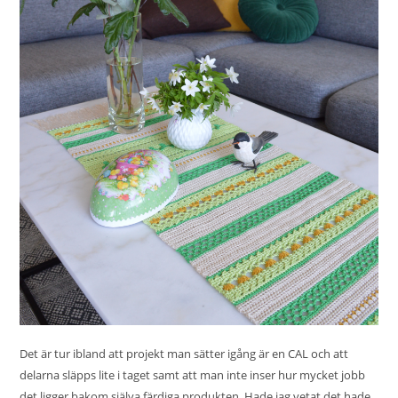
Det är tur ibland att projekt man sätter igång är en CAL och att
delarna släpps lite i taget samt att man inte inser hur mycket jobb
det ligger bakom själva färdiga produkten. Hade jag vetat det hade