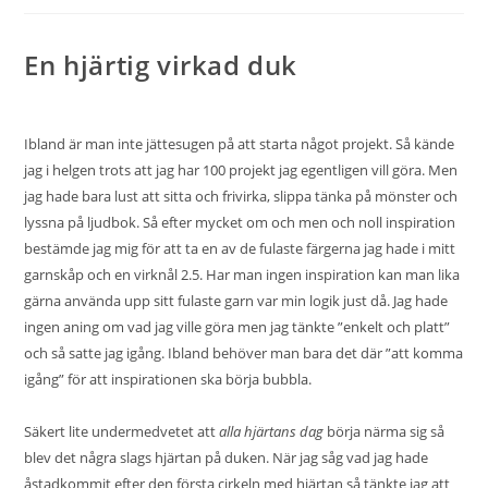
En hjärtig virkad duk
Ibland är man inte jättesugen på att starta något projekt. Så kände
jag i helgen trots att jag har 100 projekt jag egentligen vill göra. Men
jag hade bara lust att sitta och frivirka, slippa tänka på mönster och
lyssna på ljudbok. Så efter mycket om och men och noll inspiration
bestämde jag mig för att ta en av de fulaste färgerna jag hade i mitt
garnskåp och en virknål 2.5. Har man ingen inspiration kan man lika
gärna använda upp sitt fulaste garn var min logik just då. Jag hade
ingen aning om vad jag ville göra men jag tänkte ”enkelt och platt”
och så satte jag igång. Ibland behöver man bara det där ”att komma
igång” för att inspirationen ska börja bubbla.
Säkert lite undermedvetet att
alla hjärtans dag
börja närma sig så
blev det några slags hjärtan på duken. När jag såg vad jag hade
åstadkommit efter den första cirkeln med hjärtan så tänkte jag att