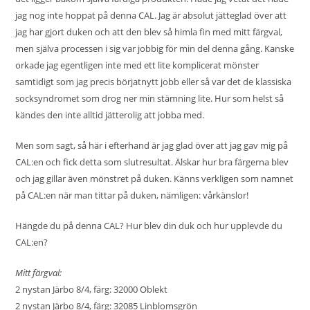
jag nog inte hoppat på denna CAL. Jag är absolut jätteglad över att
jag har gjort duken och att den blev så himla fin med mitt färgval,
men själva processen i sig var jobbig för min del denna gång. Kanske
orkade jag egentligen inte med ett lite komplicerat mönster
samtidigt som jag precis börjatnytt jobb eller så var det de klassiska
socksyndromet som drog ner min stämning lite. Hur som helst så
kändes den inte alltid jätterolig att jobba med.
Men som sagt, så här i efterhand är jag glad över att jag gav mig på
CAL:en och fick detta som slutresultat. Älskar hur bra färgerna blev
och jag gillar även mönstret på duken. Känns verkligen som namnet
på CAL:en när man tittar på duken, nämligen: vårkänslor!
Hängde du på denna CAL? Hur blev din duk och hur upplevde du
CAL:en?
Mitt färgval:
2 nystan Järbo 8/4, färg: 32000 Oblekt
2 nystan Järbo 8/4, färg: 32085 Linblomsgrön