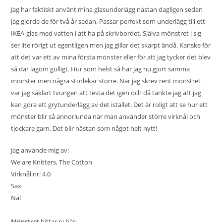
Jag har faktiskt använt mina glasunderlägg nästan dagligen sedan
jag gjorde de för två år sedan. Passar perfekt som underlägg till ett
IKEA-glas med vatten i att ha på skrivbordet. Själva mönstret i sig
ser lite rörigt ut egentligen men jag gillar det skarpt ändå. Kanske för
att det var ett av mina första mönster eller för att jag tycker det blev
så där lagom gulligt. Hur som helst så har jag nu gjort samma
mönster men några storlekar större. När jag skrev rent mönstret
var jag såklart tvungen att testa det igen och då tänkte jag att jag
kan göra ett grytunderlägg av det istället. Det är roligt att se hur ett
mönster blir så annorlunda när man använder större virknål och
tjockare garn. Det blir nästan som något helt nytt!
Jag använde mig av:
We are Knitters, The Cotton
Virknål nr: 4.0
Sax
Nål
Mönstret
hittar ni här: