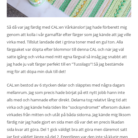
Så då var jag färdig med CAL:en Vårkänslor! Jag hade
förberett mig
genom att kolla i vår garnaffär efter färger som jag kände att jag ville
virka med. Tillslut landade det i gröna toner med en gul ton. Alla
färgpaket var döpta efter blommor till denna CAL och när jag väl
satte igång och virka med mitt egna färgval så insåg jag snabbt att
jag hade ju valt färger perfekt till en ”Tussilago”! Så jag bestämde
mig för att döpa min duk till det!
CAL:en bestod av 6 stycken delar och släpptes med några dagars
mellanrum. Jag som precis hade börjat på ett nytt jobb hann inte
alls med och hamnade efter direkt. Delarna tog relativt lång tid att
virka och jag kände hela tiden lite ”socksyndromet” eftersom duken
virkades från mitten och utåt på båda sidorna. Jag kände mig liksom
färdig när jag hade gjort en sida men då var det en precis likadan
sida kvar att göra. Del 1 gick väldigt bra att göra men däremot satt
jag fast väldigt länge på del 2. Egentligen var den inte så klurig men