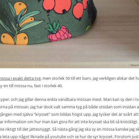
 mössa i exakt detta tyg
, men storlek 50 till ett barn. Jag verkligen älskar det h
en till mössa nu, fast i storlek 40.
typer, och jag gillar denna enkla vändbara mössan mest. Man kan sy den i t
orna på mössan. Jag har dock valt samma tyg på både utsidan som insidan 
ngen med själva ”krysset” som bildas högst upp. Jag tycker det är svårt att f
ar information om hur man kan göra för att inte krysset ska bli så knöckligt. 
inte riktigt till det jättesnyggt. Så nästa gång jag ska sy en mössa kanske jag s
a leta upp något liknade på youtube och se hur de syr krysset. Förutom jus