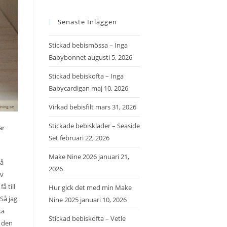
Senaste Inläggen
Stickad bebismössa – Inga
Babybonnet
augusti 5, 2026
Stickad bebiskofta – Inga
Babycardigan
maj 10, 2026
Virkad bebisfilt
mars 31, 2026
Stickade bebiskläder – Seaside
är
Set
februari 22, 2026
Make Nine 2026
januari 21,
vå
2026
av
å till
Hur gick det med min Make
Så jag
Nine 2025
januari 10, 2026
ka
Stickad bebiskofta – Vetle
t den