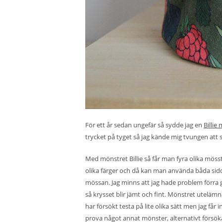
För ett år sedan ungefär så sydde jag en
Billie
trycket på tyget så jag kände mig tvungen att sy 
Med mönstret Billie så får man fyra olika möss
olika färger och då kan man använda båda sid
mössan. Jag minns att jag hade problem förra gå
så krysset blir jämt och fint. Mönstret utelämn
har försökt testa på lite olika sätt men jag får 
prova något annat mönster, alternativt försök