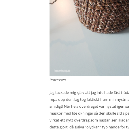
Processen
Jag tackade mig själv att jag inte hade fäst tråd
repa upp den. Jag tog faktiskt fram min nyst
smidigt! När hela överdraget var nystat igen sa
maskor med lite ökningar så den skulle sitta p
virkat ett nytt överdrag som nästan ser likadan
detta gjort, då själva ”olyckan” typ hände för 