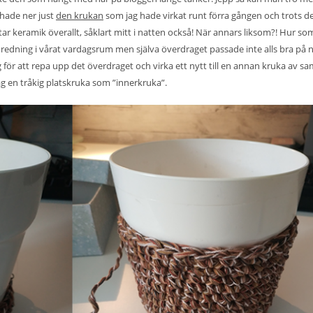
 hade ner just
den krukan
som jag hade virkat runt förra gången och trots d
tar keramik överallt, såklart mitt i natten också! När annars liksom?! Hur so
inredning i vårat vardagsrum men själva överdraget passade inte alls bra på
för att repa upp det överdraget och virka ett nytt till en annan kruka av 
ag en tråkig platskruka som ”innerkruka”.