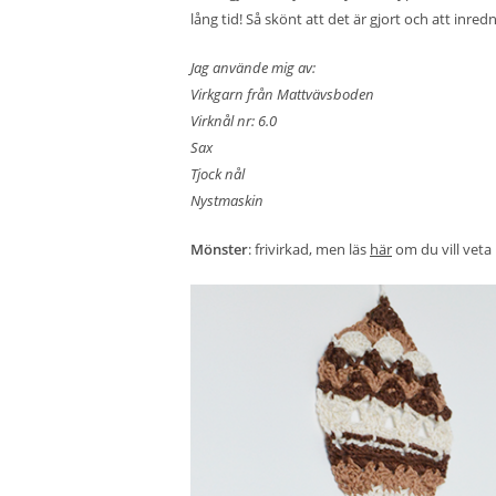
lång tid! Så skönt att det är gjort och att inred
Jag använde mig av:
Virkgarn från Mattvävsboden
Virknål nr: 6.0
Sax
Tjock nål
Nystmaskin
Mönster
: frivirkad, men läs
här
om du vill vet