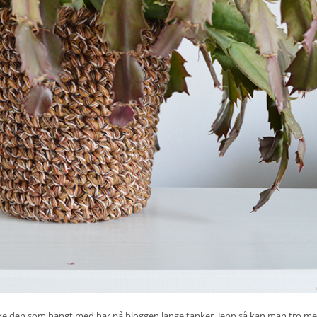
ske den som hängt med här på bloggen länge tänker. Jepp så kan man tro m