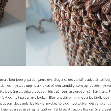
arna alltför jobbigt på det gamla överdraget så det var iaf relativt lätt att bör
maskin och nystade upp hela krukan på den samtidigt som jag repade, mycke
tte jag igång att virka precis som förra gången jag gjorde en sån här kruka. F
erfekt och tajt på den nya krukan. Efter ungefär en timme var jag färdig och
t ut som det gamla. Jag blev iaf mycket nöjd och tyckte även det var skönt a
två månader sedan så jag har gått och tänkt på att jag ska fixa om överdrage