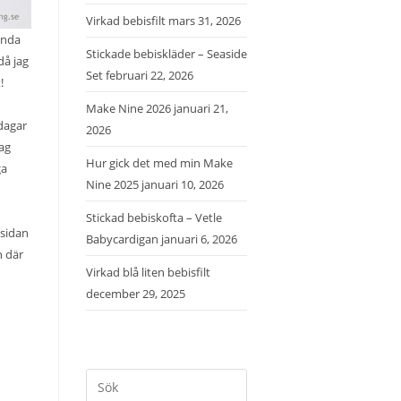
Virkad bebisfilt
mars 31, 2026
ända
Stickade bebiskläder – Seaside
då jag
Set
februari 22, 2026
t!
Make Nine 2026
januari 21,
 dagar
2026
jag
Hur gick det med min Make
ga
Nine 2025
januari 10, 2026
Stickad bebiskofta – Vetle
 sidan
Babycardigan
januari 6, 2026
n där
Virkad blå liten bebisfilt
december 29, 2025