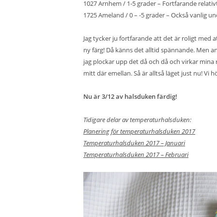
1027 Arnhem / 1-5 grader – Fortfarande relativ
1725 Ameland / 0 – -5 grader – Också vanlig u
Jag tycker ju fortfarande att det är roligt med a
ny färg! Då känns det alltid spännande. Men an
jag plockar upp det då och då och virkar mina r
mitt där emellan. Så är alltså läget just nu! V
Nu är 3/12 av halsduken färdig!
Tidigare delar av temperaturhalsduken:
Planering för temperaturhalsduken 2017
Temperaturhalsduken 2017 – Januari
Temperaturhalsduken 2017 – Februari