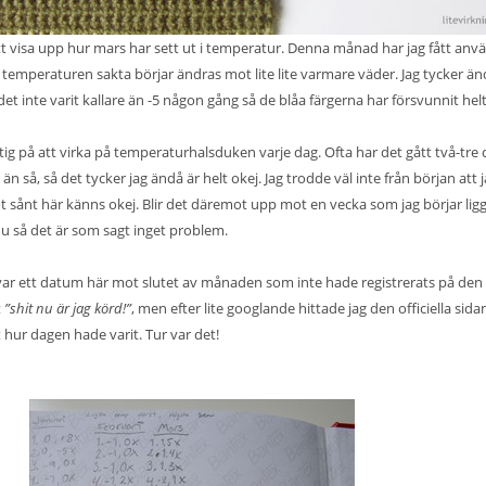
 visa upp hur mars har sett ut i temperatur. Denna månad har jag fått anv
 temperaturen sakta börjar ändras mot lite lite varmare väder. Jag tycker än
det inte varit kallare än -5 någon gång så de blåa färgerna har försvunnit hel
tig på att virka på temperaturhalsduken varje dag. Ofta har det gått två-tre
n så, så det tycker jag ändå är helt okej. Jag trodde väl inte från början att 
ot sånt här känns okej. Blir det däremot upp mot en vecka som jag börjar lig
e nu så det är som sagt inget problem.
ar ett datum här mot slutet av månaden som inte hade registrerats på den
t
”shit nu är jag körd!”
, men efter lite googlande hittade jag den officiella sida
 hur dagen hade varit. Tur var det!