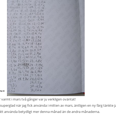
r varmt i mars två gånger var ju verkligen oväntat!
superglad när jag fick använda i mitten av mars, äntligen en ny färg tänkte j
g fått använda betydligt mer denna månad än de andra månaderna.