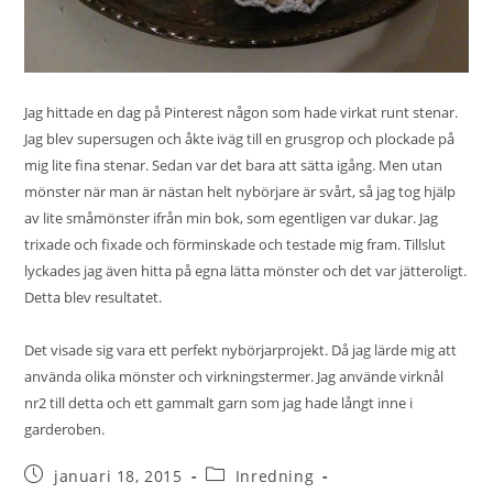
Jag hittade en dag på Pinterest någon som hade virkat runt stenar.
Jag blev supersugen och åkte iväg till en grusgrop och plockade på
mig lite fina stenar. Sedan var det bara att sätta igång. Men utan
mönster när man är nästan helt nybörjare är svårt, så jag tog hjälp
av lite småmönster ifrån min bok, som egentligen var dukar. Jag
trixade och fixade och förminskade och testade mig fram. Tillslut
lyckades jag även hitta på egna lätta mönster och det var jätteroligt.
Detta blev resultatet.
Det visade sig vara ett perfekt nybörjarprojekt. Då jag lärde mig att
använda olika mönster och virkningstermer. Jag använde virknål
nr2 till detta och ett gammalt garn som jag hade långt inne i
garderoben.
januari 18, 2015
Inredning