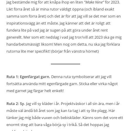
Jag bestämde mig för att knåpa ihop en liten
”Make Nine”
för 2023.
Likt förra året så är mina rutor väldigt öppna (och íbland exakt
samma som förra året) och det är för att jag vill se det mer som en
inspirationsvägg än ett måste. Jag känner att det är roligt att
fundera lite på vad jag är sugen på att göra under året rent
generellt. Mer som ett nedslag i vad jag tror/vill att 2023 ska ge mig
handarbetsmässigt liksom! Men nog om detta, nu ska jag förklara
rutorna lite mer specifikt! (börjar från vänstra hörnet)
Ruta 1: Egenfärgat garn.
Denna ruta symboliserar att jag vill
fortsätta använda mitt egenfärgade garn. Sticka eller virka något
med garnet jag färgar helt enkelt!
Ruta 2: Sy.
Jag vill sy kläder i år. Projektväskor i all sin ära, men i år
måste väl ändå bli året som jag kan ta tag i att sy lite plagg. Här
tänker jag mig både vuxen och bebiskläder. Känns som det vore ett
enormt steg att bara våga börja sy i trikå. Så det hoppas jag