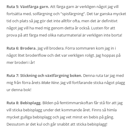
Ruta 5: Växtfärga garn.
Att färga garn är verkligen något jag vill
fortsätta med, solfärgning och ”spisfärgning”. Det tar ganska mycket
tid och plats så jag gör det inte alltför ofta, men det är definitivt
något jag vill ha med mig genom detta år också. Lusten för att
prova på att färga med olika naturmaterial är verkligen inte borta!
Ruta 6: Brodera.
Jag vill brodera. Förra sommaren kom jag in i
något litet broderiflow och det var verkligen roligt. Jag hoppas på
mer broderi i år!
Ruta 7: Stickning och växtfärgning boken.
Denna ruta tar jag med
mig från förra årets
Make Nine
. Jag vill fortfarande sticka något plagg
ur denna bok!
Ruta 8: Bebisplagg.
Bilden på femtimmarskoftan får stå för att jag
vill sticka bebisplagg under det kommande året. Finns så himla
mycket gulliga bebisplagg och jag vet minst en bebis på gång.
Dessutom är det kul och går snabbt att sticka bebisplagg!