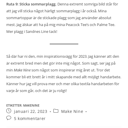
Ruta 9: Sticka sommarplagg.
Denna extremt somriga bild står för
att jag vill sticka något härligt sommarplagg i år också. Mina
sommartoppar är de stickade plagg som jag använder absolut
mest. Jag älskar att ha på mig mina Peacock Tee’s och Palme Tee.
Mer plagg i Sandnes Line tack!
Så där har ni den, min inspirationsvägg för 2023. Jag känner att den
är extremt bred men det gör inte mig något. Som sagt, ser jag på
min
Make Nine
som något som inspirerar mig året ut. Tror det
kommer bli ett brett år i mitt skapande med allt möjligt handarbete.
Känner hur jag vill prova mer och mer olika textila handarbeten för
varje år som går, och det är ju roligt!
ETIKETTER
:
MAKENINE
januari 22, 2023
Make Nine
5 kommentarer