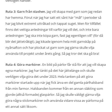
verkligen händer.
Ruta 3: Garn från stashen.
Jag vill skapa med garn som jag redan
har hemma. Förut när jag har satt ett sånt här ”mål” i perioder så
har jag blivit extremt uttråkad och tappat suget. Men för tillfället
finns det vettiga anledningar till varför jag vill det, och inte bara
anledningen ”jag ska inte köpa garn, fast jag egentligen vill” (för då
blir det jättetråkigt). Jag kikade igenom hela mitt garnskåp på
nyårsafton och har plockat ut garn som jag gärna skulle vilja
använda till projekt under årets gång. Så jag tror det ska gå bra!
Ruta 4: Göra markörer.
En bild på pärlor får stå för att jag vill skapa
egna markörer. Jag har tänkt på det här jättelänge och skulle
verkligen vilja göra det under 2023. Hela tanken på att göra
markörer startade upp när jag fick ärva en del gamla pärlhalsband
från min farmor. Halsbanden kommer från en annan släkting som
gjorde (alltså formade) glaspärlor. Så jag skulle väldigt gärna vilja
göra några stickmarkörer och använda vidare vissa av pärlorna på
ett annat sätt liksom.