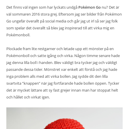
Det finns väl ingen som har lyckats undgå
Pokémon Go
nu? Det är
väl sommaren 2016 stora grej. Eftersom jag ser bilder från Pokémon
Go ungefär överallt på social media och går jag ut irl så ser jag folk
som spelar det överallt så blev jag inspirerad till att virka mig en
Pokémonboll.
Plockade fram lite restgarner och letade upp ett mönster på en
Pokémonboll och satte igång och virka. Någon timme senare hade
jag denna lilla boll i handen. Blev väldigt bra tycker jag och väldigt
passande dessa tider. Mönstret var enkelt att förstå och jag hade
inga problem alls med att virka bollen. Jag sydde dit den lilla
svartvita ”knappen” när jag fortfarande hade bollen öppen. Tycker
det är mycket lättare att sy fast grejer innan man har stoppat helt
och hållet och virkat igen.