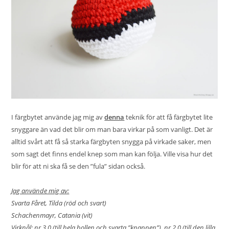
I färgbytet använde jag mig av
denna
teknik för att få färgbytet lite
snyggare än vad det blir om man bara virkar på som vanligt. Det är
alltid svårt att få så starka färgbyten snygga på virkade saker, men
som sagt det finns endel knep som man kan följa. Ville visa hur det
blir för att ni ska få se den ”fula” sidan också.
Jag använde mig av:
Svarta Fåret, Tilda (röd och svart)
Schachenmayr, Catania (vit)
Virknål: nr 3.0 (till hela bollen och svarta ”knappen”), nr 2.0 (till den lilla