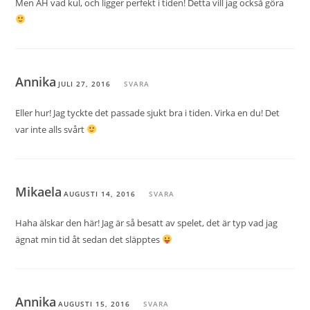
Men ÅH vad kul, och ligger perfekt i tiden! Detta vill jag också göra
Annika
JULI 27, 2016
SVARA
Eller hur! Jag tyckte det passade sjukt bra i tiden. Virka en du! Det
var inte alls svårt
Mikaela
AUGUSTI 14, 2016
SVARA
Haha älskar den här! Jag är så besatt av spelet, det är typ vad jag
ägnat min tid åt sedan det släpptes
Annika
AUGUSTI 15, 2016
SVARA