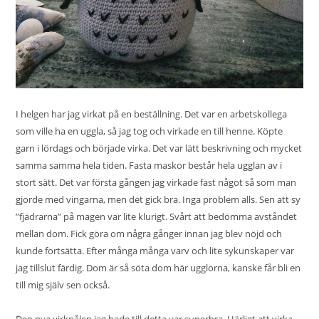
I helgen har jag virkat på en beställning. Det var en arbetskollega
som ville ha en uggla, så jag tog och virkade en till henne. Köpte
garn i lördags och började virka. Det var lätt beskrivning och mycket
samma samma hela tiden. Fasta maskor består hela ugglan av i
stort sätt. Det var första gången jag virkade fast något så som man
gjorde med vingarna, men det gick bra. Inga problem alls. Sen att sy
”fjädrarna” på magen var lite klurigt. Svårt att bedömma avståndet
mellan dom. Fick göra om några gånger innan jag blev nöjd och
kunde fortsätta. Efter många många varv och lite sykunskaper var
jag tillslut färdig. Dom är så söta dom här ugglorna, kanske får bli en
till mig själv sen också.
Den nya virknålen jag hade till detta var superbra. Härligt att virka