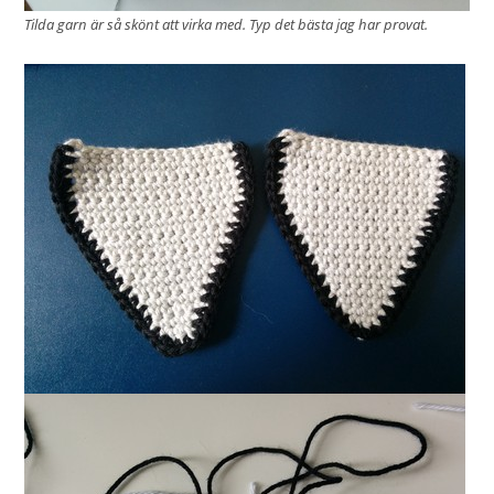
Tilda garn är så skönt att virka med. Typ det bästa jag har provat.