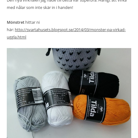
med nålar som inte skär in i handen!
Mönstret
hittar ni
här:
http://svartahusets.blogspot.se/2014/03/monster-pa-virkad-
uggla.html