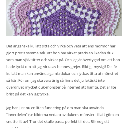
Det är ganska kul att sitta och virka och veta att ens mormor har
gjort precis samma sak. Att hon har virkat precis en likadan duk
som man själv sitter och virkar på. Och jag är övertygad om att hon
hade tyckt om att jag virka av hennes grejer. Riktigt mysigt! Det är
kul att man kan använda gamla dukar och lyckas titta ut mönstret
så här. För om jag ska vara ärlig så finns det ju faktiskt inte
överdrivet mycket duk-mönster på internet att hämta. Det är lite
brist på det kan jag tycka.
Jag har just nu en liten fundering på om man ska använda
”innerdelen” (se bilderna nedan) av dukens mönster till att göra en
snuttefilt av? Tror det skulle passa perfekt till det. Blir nog ett