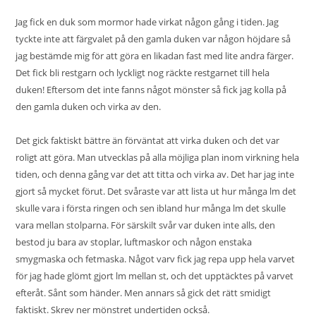
Jag fick en duk som mormor hade virkat någon gång i tiden. Jag
tyckte inte att färgvalet på den gamla duken var någon höjdare så
jag bestämde mig för att göra en likadan fast med lite andra färger.
Det fick bli restgarn och lyckligt nog räckte restgarnet till hela
duken! Eftersom det inte fanns något mönster så fick jag kolla på
den gamla duken och virka av den.
Det gick faktiskt bättre än förväntat att virka duken och det var
roligt att göra. Man utvecklas på alla möjliga plan inom virkning hela
tiden, och denna gång var det att titta och virka av. Det har jag inte
gjort så mycket förut. Det svåraste var att lista ut hur många lm det
skulle vara i första ringen och sen ibland hur många lm det skulle
vara mellan stolparna. För särskilt svår var duken inte alls, den
bestod ju bara av stoplar, luftmaskor och någon enstaka
smygmaska och fetmaska. Något varv fick jag repa upp hela varvet
för jag hade glömt gjort lm mellan st, och det upptäcktes på varvet
efteråt. Sånt som händer. Men annars så gick det rätt smidigt
faktiskt. Skrev ner mönstret undertiden också.