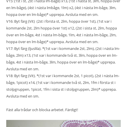
V15: (1st i st, 2st i nästa lm-båge) x13, (1st i nästa st, 3lm, hoppa över
en lm-båge), (4st i nästa lmbåge, 1lm) x2, (4st i nästa lm-båge, 3lm,
hoppa över en lm-båge)* upprepa. Avsluta med en sm.
V16: Byt färg (Vit) (2st i första st, 2lm, hoppa över 1st), (1st var i
kommande 2st, 2lm hoppa över 1st) x12, (2st i sista st, 2lm, hoppa
över en lm-båge, 4st i nästa lm-båge, 1lm, 4st i nästa lm-båge, 2lm,
hoppa över en lm-båge)* upprepa. Avsluta med en sm.
V17: Byt färg (ljuslila). *(1st var i kommande 2st, 2lm), (2st i nästa lm-
båge, 2lm) x13, (1st var i kommande två st, 3lm, hoppa över en lm-
båge, 4st i nästa lm-båge, 3lm, hoppa över en lm-båge)* upprepa.
Avsluta med en sm.
V18: Byt färg (Vit). *(1st var i kommande 2st, 1 picot), (2st i nästa lm-
båge, 1picot) x14, (1st var i kommande två st, 2lm, 1fm i första st i
stolpgruppen, 1picot, 1fm i sista st i stolpgruppen, 2lm)* upprepa.
Avsluta med en sm.
Fäst alla trådar och blocka arbetet. Färdigt!