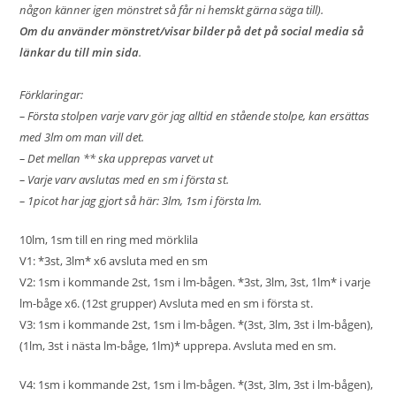
någon känner igen mönstret så får ni hemskt gärna säga till).
Om du använder mönstret/visar bilder på det på social media så
länkar du till min sida
.
Förklaringar:
– Första stolpen varje varv gör jag alltid en stående stolpe, kan ersättas
med 3lm om man vill det.
– Det mellan ** ska upprepas varvet ut
– Varje varv avslutas med en sm i första st.
– 1picot har jag gjort så här: 3lm, 1sm i första lm.
10lm, 1sm till en ring med mörklila
V1: *3st, 3lm* x6 avsluta med en sm
V2: 1sm i kommande 2st, 1sm i lm-bågen. *3st, 3lm, 3st, 1lm* i varje
lm-båge x6. (12st grupper) Avsluta med en sm i första st.
V3: 1sm i kommande 2st, 1sm i lm-bågen. *(3st, 3lm, 3st i lm-bågen),
(1lm, 3st i nästa lm-båge, 1lm)* upprepa. Avsluta med en sm.
V4: 1sm i kommande 2st, 1sm i lm-bågen. *(3st, 3lm, 3st i lm-bågen),