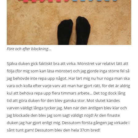
Före och efter blockning…
Själva duken gick faktiskt bra att virka. Mönstret var relativt lätt att
följa (för mig som kan läsa mönster) och jag gjorde inga större fel så
jag behövde inte repa upp något. Har lärt mig nu hur noga man ska
vara och kolla efter varje varv att man har gjort rätt, för det är aldrig
kul att behöva repa upp flera timmars arbete… Det tog dock lång
tid att göra duken för den blev ganska stor. Mot slutet kändes
varven väldigt långa tycker jag. Men när den äntligen blev klar och
jag blockade den blev jag som sagt väldigt nöjd! Är den finaste
duken jag har gjort enligt mig. Dessutom första gången jag virkade i
sånt tunt garn! Dessutom blev den hela 37cm bred!