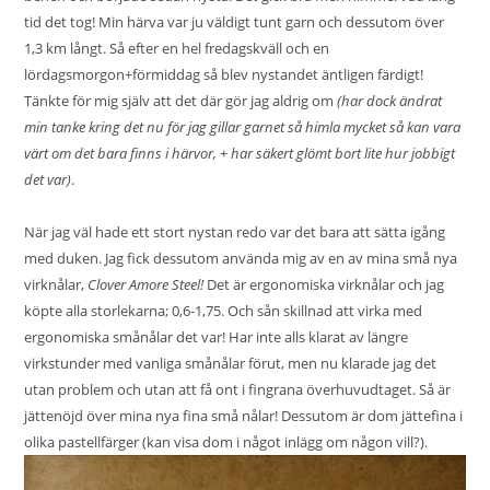
tid det tog! Min härva var ju väldigt tunt garn och dessutom över
1,3 km långt. Så efter en hel fredagskväll och en
lördagsmorgon+förmiddag så blev nystandet äntligen färdigt!
Tänkte för mig själv att det där gör jag aldrig om
(har dock ändrat
min tanke kring det nu för jag gillar garnet så himla mycket så kan vara
värt om det bara finns i härvor, + har säkert glömt bort lite hur jobbigt
det var)
.
När jag väl hade ett stort nystan redo var det bara att sätta igång
med duken. Jag fick dessutom använda mig av en av mina små nya
virknålar,
Clover Amore Steel!
Det är ergonomiska virknålar och jag
köpte alla storlekarna; 0,6-1,75. Och sån skillnad att virka med
ergonomiska smånålar det var! Har inte alls klarat av längre
virkstunder med vanliga smånålar förut, men nu klarade jag det
utan problem och utan att få ont i fingrana överhuvudtaget. Så är
jättenöjd över mina nya fina små nålar! Dessutom är dom jättefina i
olika pastellfärger (kan visa dom i något inlägg om någon vill?).