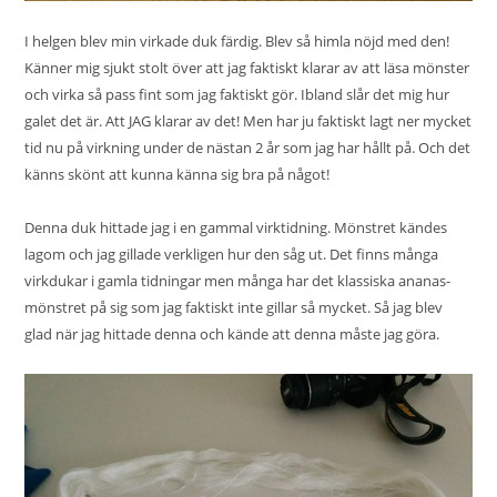
I helgen blev min virkade duk färdig. Blev så himla nöjd med den!
Känner mig sjukt stolt över att jag faktiskt klarar av att läsa mönster
och virka så pass fint som jag faktiskt gör. Ibland slår det mig hur
galet det är. Att JAG klarar av det! Men har ju faktiskt lagt ner mycket
tid nu på virkning under de nästan 2 år som jag har hållt på. Och det
känns skönt att kunna känna sig bra på något!
Denna duk hittade jag i en gammal virktidning. Mönstret kändes
lagom och jag gillade verkligen hur den såg ut. Det finns många
virkdukar i gamla tidningar men många har det klassiska ananas-
mönstret på sig som jag faktiskt inte gillar så mycket. Så jag blev
glad när jag hittade denna och kände att denna måste jag göra.