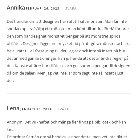
Annika
FEBRUARI 26, 2023
SVARA
Det handlar om att designen har rätt till sitt mönster. Man får inte
sprida(kopiera/sälja) ett mönster man köpt till andra för då förlorar
den som har designat mönstret pengar på att mönstret sprids
otillåtet. Designer lägger ner mycket tid på att göra mönster och ska
ha all rätt till all försäljning till det. Jag är dock inte så insatt på hur
det är med gamla tidningar, kan ju hända att det är andra regler på
det. Kanske affärer har tillåtelse och ger summa pengar till designen
då om de säljer? Men jag vet inte, är som sagt inte så insatt i just
det.
Lena
JANUARI 13, 2024
SVARA
Anonym! Det virkhäftet och många fler finns på bibliotek och kan
lånas.
De ordnar fjärrlån om så behövs. Jag har detta, men vet inte riktigt