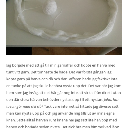
Jag började med att gå till min garnaffär och köpte en härva med
tunt vitt garn. Det tunnaste de hade! Det var första gången jag
köpte garn på härva och då och där i affären hade jag faktiskt inte
en tanke på att jag skulle behöva nysta upp det. Det var när jag kom
hem som jag insåg att det här går nog inte att virka ifrån direkt utan
den där stora härvan behövder nystas upp till ett nystan.
Jaha, hur
tusan gör man det då?
Tack vare internet så hittade jag diverse sett
man kan nysta upp på och jag använde mig tillslut av mina egna
knän. Satte alltså härvan runt knäna när jag satt lite halvböjt med
benen och började sedan nysta. Det gick bra men himmel vad lång