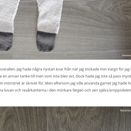
noverallen. Jag hade några nystan kvar från när jag stickade
min Vargö
för jag
de en annan tanke till men som inte blev av). Dock hade jag inte så pass myck
som mönstret är skrivet för. Men eftersom jag ville använda garnet jag hade
göra luvan och resårkanterna i den mörkare färgen och sen själva kroppsdel