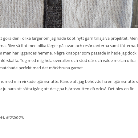
göra den i olika färger om jag hade köpt nytt garn till själva projektet. Men
rna. Blev så fint med olika färger på luvan och resårkanterna samt fötterna. 
om man har liggandes hemma. Några knappar som passade in hade jag dock 
nförskaffa. Tog med mig hela overallen och stod där och valde mellan olika
matchade perfekt med det mörkbruna garnet.
mans med min
virkade björnsnutte
. Kände att jag behövde ha en björnsnutte
ju bara att sätta igång att designa björnsnutten då också. Det blev en fin
oose, Marzipan)