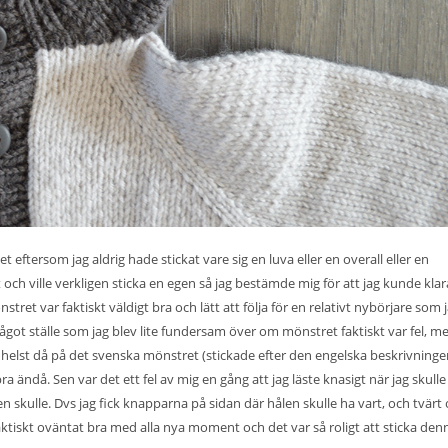
et eftersom jag aldrig hade stickat vare sig en luva eller en overall eller en
h ville verkligen sticka en egen så jag bestämde mig för att jag kunde klar
tret var faktiskt väldigt bra och lätt att följa för en relativt nybörjare som 
got ställe som jag blev lite fundersam över om mönstret faktiskt var fel, m
 helst då på det svenska mönstret (stickade efter den engelska beskrivninge
 bra ändå. Sen var det ett fel av mig en gång att jag läste knasigt när jag skull
skulle. Dvs jag fick knapparna på sidan där hålen skulle ha vart, och tvärt
tiskt oväntat bra med alla nya moment och det var så roligt att sticka denna