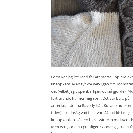
Först var jag lite rädd för att starta upp projekt
knappkant. Men tyckte verkligen om mönstret oc
det (vilket jag uppenbarligen också gjorde). Möns
fortfarande känner mig som. Det var bara på nå
antecknat det på
Raverly här
. Kollade hur som
tiden), och insåg vad felet var. Så det löste sig
knappkanten, så den blev tvärt om mot vad den 
Men vad gör det egentligen? Annars gick det fak