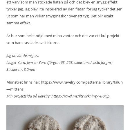
ett varv som man stickade flätan på och det blev en snygg effekt
tycker jag. Jag blev lite inspirerad av den flätan för jag tycker det ser
ut som när man virkar smygmaskor över ett tyg. Det blir exakt
samma effekt.
Är hur som helst nöjd med mina vantar och det var ett kul projekt
som bara rasslade av stickorna.
Jag använde mig av:
Isager Yarn, Jensen Yarn (färgnr: 6S, 26S, oklart med sista färgnr)
Stickor nr: 3.5mm
Mönstret
finns här:
https://www.ravelry.com/patterns/library/falun
—mittens
Min projektsida på Ravelry:
https://ravel.me/litevirkning/yu04jp