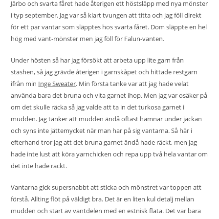
Järbo och svarta fåret hade återigen ett höstsläpp med nya mönster
i typ september. Jag var så klart tvungen att titta och jag föll direkt
för ett par vantar som släpptes hos svarta fåret. Dom släppte en hel
hög med vant-mönster men jag föll för Falun-vanten.
Under hösten så har jag försökt att arbeta upp lite garn från
stashen, så jag grävde återigen i garnskåpet och hittade restgarn
ifrån min
Inge Sweater
. Min första tanke var att jag hade velat
använda bara det bruna och vita garnet ihop. Men jag var osäker på
om det skulle räcka så jag valde att ta in det turkosa garnet i
mudden. Jag tänker att mudden ändå oftast hamnar under jackan
och syns inte jättemycket när man har på sig vantarna. Så här i
efterhand tror jag att det bruna garnet ändå hade räckt, men jag
hade inte lust att köra yarnchicken och repa upp två hela vantar om
det inte hade räckt.
Vantarna gick supersnabbt att sticka och mönstret var toppen att
förstå. Allting flöt på väldigt bra. Det är en liten kul detalj mellan
mudden och start av vantdelen med en estnisk fläta. Det var bara