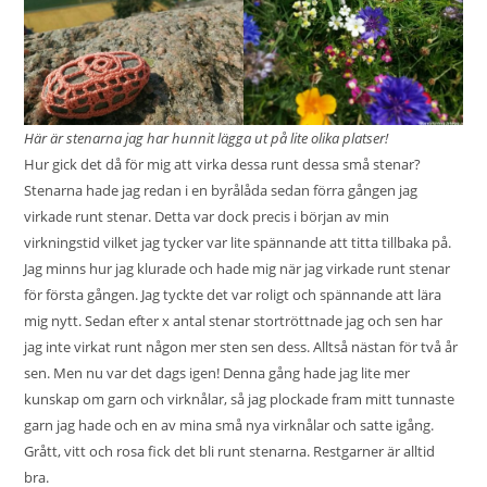
Här är stenarna jag har hunnit lägga ut på lite olika platser!
Hur gick det då för mig att virka dessa runt dessa små stenar?
Stenarna hade jag redan i en byrålåda sedan förra gången jag
virkade runt stenar
. Detta var dock precis i början av min
virkningstid vilket jag tycker var lite spännande att titta tillbaka på.
Jag minns hur jag klurade och hade mig när jag virkade runt stenar
för första gången. Jag tyckte det var roligt och spännande att lära
mig nytt. Sedan efter x antal stenar stortröttnade jag och sen har
jag inte virkat runt någon mer sten sen dess. Alltså nästan för två år
sen. Men nu var det dags igen! Denna gång hade jag lite mer
kunskap om garn och virknålar, så jag plockade fram mitt tunnaste
garn jag hade och en av mina små nya virknålar och satte igång.
Grått, vitt och rosa fick det bli runt stenarna. Restgarner är alltid
bra.