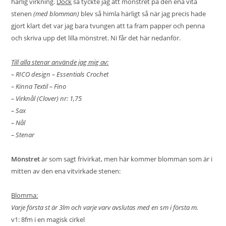
härlig virkning.
Dock
så tyckte jag att mönstret på den ena vita
stenen
(med blomman)
blev så himla härligt så när jag precis hade
gjort klart det var jag bara tvungen att ta fram papper och penna
och skriva upp det lilla mönstret. Ni får det här nedanför.
Till alla stenar använde jag mig av:
– RICO design – Essentials Crochet
– Kinna Textil – Fino
– Virknål (Clover) nr: 1,75
– Sax
– Nål
– Stenar
Mönstret
är som sagt frivirkat, men här kommer blomman som är i
mitten av den ena vitvirkade stenen:
Blomma:
Varje första st är 3lm och varje varv avslutas med en sm i första m.
v1: 8fm i en magisk cirkel