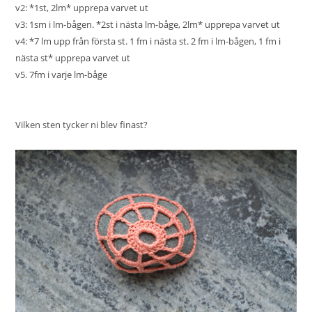
v2: *1st, 2lm* upprepa varvet ut
v3: 1sm i lm-bågen. *2st i nästa lm-båge, 2lm* upprepa varvet ut
v4: *7 lm upp från första st. 1 fm i nästa st. 2 fm i lm-bågen, 1 fm i
nästa st* upprepa varvet ut
v5. 7fm i varje lm-båge
Vilken sten tycker ni blev finast?