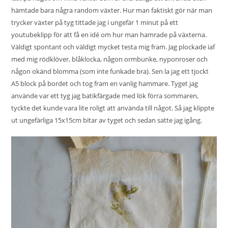
hämtade bara några random växter. Hur man faktiskt gör när man
trycker växter på tyg tittade jag i ungefär 1 minut på ett
youtubeklipp för att få en idé om hur man hamrade på växterna.
Väldigt spontant och väldigt mycket testa mig fram. Jag plockade iaf
med mig rödklöver, blåklocka, någon ormbunke, nyponroser och
någon okänd blomma (som inte funkade bra). Sen la jag ett tjockt
A5 block på bordet och tog fram en vanlig hammare. Tyget jag
använde var ett tyg jag batikfärgade med lök förra sommaren,
tyckte det kunde vara lite roligt att använda till något. Så jag klippte
ut ungefärliga 15x15cm bitar av tyget och sedan satte jag igång.