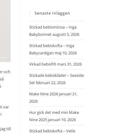
Senaste Inläggen
Stickad bebismössa – Inga
Babybonnet
augusti 5, 2026
Stickad bebiskofta – Inga
Babycardigan
maj 10, 2026
Virkad bebisfilt
mars 31, 2026
er och
Stickade bebiskläder – Seaside
 så
Set
februari 22, 2026
å
Make Nine 2026
januari 21,
2026
et var
Hur gick det med min Make
h
Nine 2025
januari 10, 2026
g till
Stickad bebiskofta – Vetle