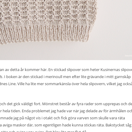
n av detta år kommer här. En stickad slipover som heter Kusinernas slipov
ls
. I boken är den stickad i merinoull men efter lite grävande i mitt garnskåp
dnes Line. Ville ha lite mer sommarkänsla över hela slipovern, vilket jag ocks
är, och det gick väldigt fort. Mönstret består av fyra rader som upprepas och d
var hela tiden. Enda problemet jag hade var när jag delade av för ärmhålen oc
amnade jag på något vis i otakt och fick göra varven som skulle vara räta
a aviga maskor där, som egentligen hade kunna stickas räta. Bakstycket såg ja