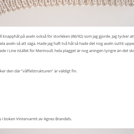
till knapphål på axeln också för storleken (86/92) som jag gjorde. Jag tycker at
la axeln så att säga. Hade jag haft två hål så hade det nog axeln suttit uppe 
de i Line istället för Merinoull, hela plagget är nog aningen tyngre än det sk
er den där ”våffelstrukturen” är väldigt fin.
s i boken Vintervarmt av Agnes Brandels.