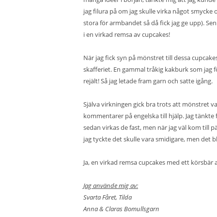
jag filura på om jag skulle virka något smycke 
stora för armbandet så då fick jag ge upp). Sen
i en virkad remsa av cupcakes!
När jag fick syn på mönstret till dessa cupcake
skafferiet. En gammal tråkig kakburk som jag fö
rejält! Så jag letade fram garn och satte igång.
Själva virkningen gick bra trots att mönstret va
kommentarer på engelska till hjälp. Jag tänkte f
sedan virkas de fast, men när jag väl kom till 
jag tyckte det skulle vara smidigare, men det bl
Ja, en virkad remsa cupcakes med ett körsbär a
Jag använde mig av:
Svarta Fåret, Tilda
Anna & Claras Bomullsgarn