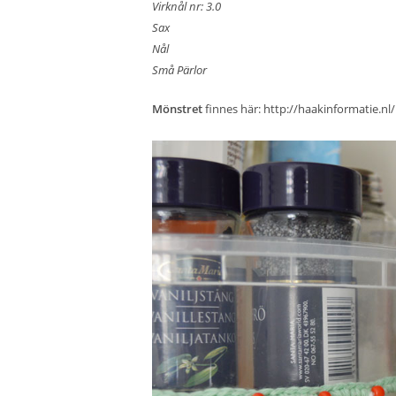
Virknål nr: 3.0
Sax
Nål
Små Pärlor
Mönstret
finnes här:
http://haakinformatie.n