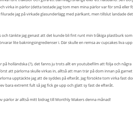
och virka in pärlor (detta testade jag tom men mina pärlor var för små eller f
 filurade jag på virkade glasunderlägg med pärlkant, men tillslut landade det 
s och tänkte jag genast att det kunde bli fint runt min tråkiga plastburk som 
rvarar lite bakningsingredienser i. Där skulle en remsa av cupcakes liva upp 
r på holländska (?), det fanns ju trots allt en youtubefilm att följa och några
örst att pärlorna skulle virkas in, alltså att man trär på dom innan på garne
pärlorna upptäckte jag att de syddes på efteråt. Jag försökte tom virka fast d
ev bara extremt fult så jag fick ge upp och glatt sy fast de efteråt.
v pärlor är alltså mitt bidrag till Monthly Makers denna månad!