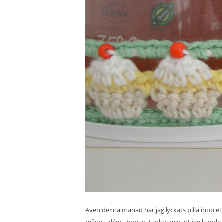
Även denna månad har jag lyckats pilla ihop et
många idéer i början, tänkte mig att jag kunde