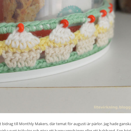
t bidrag till Monthly Makers, där temat för augusti är
pärlor
. Jag hade gansk
 virka runt träkulor och göra ett barnvagnshänge eller ett halsband. Sen bör