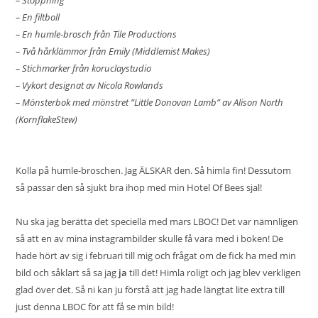
– En filtboll
– En humle-brosch från Tile Productions
– Två hårklämmor från Emily (Middlemist Makes)
– Stichmarker från koruclaystudio
– Vykort designat av Nicola Rowlands
– Mönsterbok med mönstret ”Little Donovan Lamb” av Alison North
(KornflakeStew)
Kolla på humle-broschen. Jag ÄLSKAR den. Så himla fin! Dessutom
så passar den så sjukt bra ihop med min
Hotel Of Bees
sjal!
Nu ska jag berätta det speciella med mars LBOC! Det var nämnligen
så att en av mina instagrambilder skulle få vara med i boken! De
hade hört av sig i februari till mig och frågat om de fick ha med min
bild och såklart så sa jag
ja
till det! Himla roligt och jag blev verkligen
glad över det. Så ni kan ju förstå att jag hade längtat lite extra till
just denna LBOC för att få se min bild!