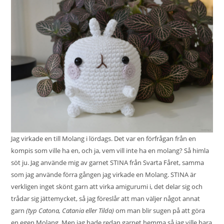
Jag virkade en till
Molang
i lördags. Det var en förfrågan från en
kompis som ville ha en, och ja, vem vill inte ha en molang? Så himla
söt ju. Jag använde mig av garnet STINA från Svarta Fåret, samma
som jag använde förra gången jag virkade en Molang. STINA är
verkligen inget skönt garn att virka amigurumi i, det delar sig och
trådar sig jättemycket, så jag föreslår att man väljer något annat
garn
(typ Catona, Catania eller Tilda)
om man blir sugen på att göra
en egen Molang. Men jag hade redan garnet hemma så jag ville bara