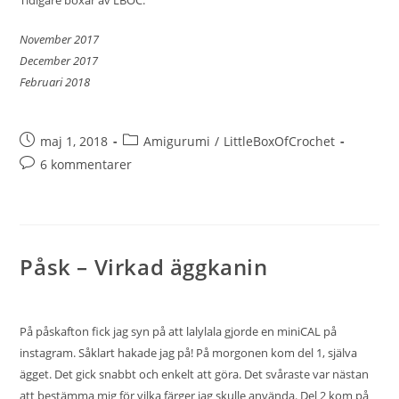
November 2017
December 2017
Februari 2018
maj 1, 2018
Amigurumi
/
LittleBoxOfCrochet
6 kommentarer
Påsk – Virkad äggkanin
På påskafton fick jag syn på att
lalylala
gjorde en miniCAL på
instagram. Såklart hakade jag på! På morgonen kom del 1, själva
ägget. Det gick snabbt och enkelt att göra. Det svåraste var nästan
att bestämma mig för vilka färger jag skulle använda. Del 2 kom på