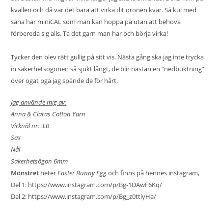
kvällen och då var det bara att virka dit öronen kvar. Så kul med
såna här miniCAL som man kan hoppa på utan att behöva
förbereda sig alls. Ta det garn man har och börja virka!
Tycker den blev rätt gullig på sitt vis. Nästa gång ska jag inte trycka
in säkerhetsögonen så sjukt långt, de blir nästan en ”nedbuktning”
över ögat pga jag spände de för hårt.
Jag använde mig av:
Anna & Claras Cotton Yarn
Virknål nr: 3.0
Sax
Nål
Säkerhetsögon 6mm
Mönstret
heter
Easter Bunny Egg
och finns på hennes instagram,
Del 1:
https://www.instagram.com/p/Bg-1DAwF6Kq/
Del 2:
https://www.instagram.com/p/Bg_z0ttlyHa/