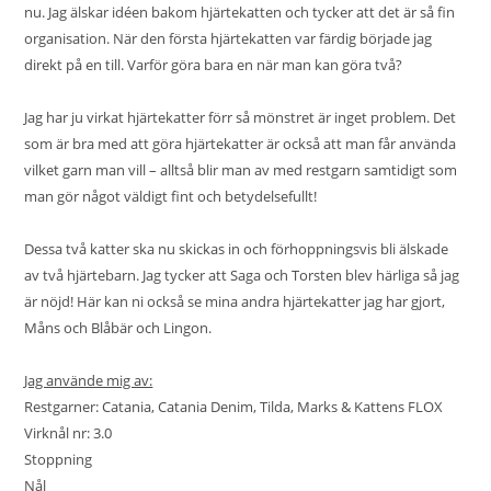
nu. Jag älskar idéen bakom hjärtekatten och tycker att det är så fin
organisation. När den första hjärtekatten var färdig började jag
direkt på en till. Varför göra bara en när man kan göra två?
Jag har ju virkat hjärtekatter förr så mönstret är inget problem. Det
som är bra med att göra hjärtekatter är också att man får använda
vilket garn man vill – alltså blir man av med restgarn samtidigt som
man gör något väldigt fint och betydelsefullt!
Dessa två katter ska nu skickas in och förhoppningsvis bli älskade
av två hjärtebarn. Jag tycker att Saga och Torsten blev härliga så jag
är nöjd! Här kan ni också se mina andra hjärtekatter jag har gjort,
Måns
och
Blåbär och Lingon
.
Jag använde mig av:
Restgarner: Catania, Catania Denim, Tilda, Marks & Kattens FLOX
Virknål nr: 3.0
Stoppning
Nål