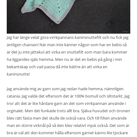
Jag har länge velat göra
virrkpannans
kaninsnuttefilt och nu fick jag
äntligen chansen! När man inte känner någon som har en bebis så
är det ju inte jättekul att virka en snuttefilt som man bara kommer
ha liggandes själv hemma. Men nu är det en bebis på gång i min
bekantskap och vad passa då inte bättre än att virka en
kaninsnutte!
Jag använde mig av garn som jag redan hade hemma, nämnligen
catania. Jag valde det eftersom det är 100% bomull och slitstarkt. Jag
tror att det är lite hårdare garn än det som virrkpannan använde i
orginalet. Men det funkade trots allt bra. Själva huvudet och öronen
blev rätt fasta men det skulle de också vara. Och till filten använde
man en större virknål på så den blev relativt mjuk också. Det som är
bra är väl att den kommer hålla eftersom garnet känns lite tjockare