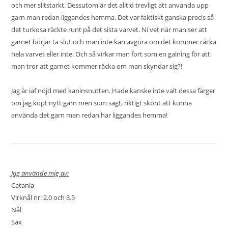
och mer slitstarkt. Dessutom är det alltid trevligt att använda upp
garn man redan liggandes hemma. Det var faktiskt ganska precis så
det turkosa räckte runt på det sista varvet. Ni vet när man ser att
garnet börjar ta slut och man inte kan avgöra om det kommer räcka
hela varvet eller inte. Och så virkar man fort som en galning för att
man tror att garnet kommer räcka om man skyndar sig?!
Jag är iaf nöjd med kaninsnutten. Hade kanske inte valt dessa färger
om jag köpt nytt garn men som sagt, riktigt skönt att kunna
använda det garn man redan har liggandes hemma!
Jag använde mig av:
Catania
Virknål nr: 2.0 och 3.5
Nål
Sax