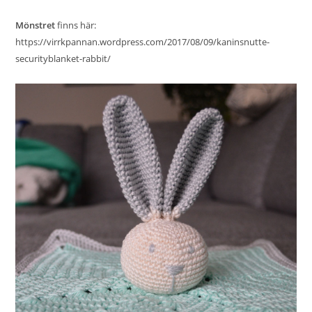
Mönstret
finns här:
https://virrkpannan.wordpress.com/2017/08/09/kaninsnutte-
securityblanket-rabbit/