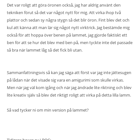
Det var roligt att göra öronen också, jag har aldrig använt den
tekniken förut så det var något nytt för mig. Att virka ihop två
plattor och sedan sy några stygn så det blir öron. Fint blev det och
kul att känna att man lär sig något nytt virktrick. Jag bestämde mig
också för att hoppa över benen på lammet, jag gjorde faktiskt ett
ben för att se hur det blev med ben på, men tyckte inte det passade
så bra när lammet låg så det fick bli utan.
Sammanfattningsvis så kan jag säga att först var jag inte jättesugen
på lådan när det visade sig vara en amigurimi som skulle virkas.
Men när jag väl kom igång och när jag ändrade lite riktning och blev
lite kreativ själv så blev det riktigt roligt att virka på detta lilla lamm.
Så vad tycker ni om min version på lammet?
Tidigare boxar av LBOC: