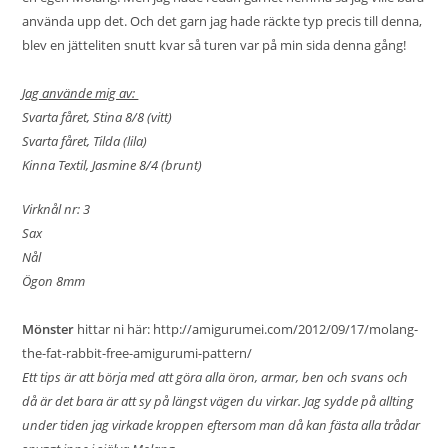
använda upp det. Och det garn jag hade räckte typ precis till denna,
blev en jätteliten snutt kvar så turen var på min sida denna gång!
Jag använde mig av:
Svarta fåret, Stina 8/8 (vitt)
Svarta fåret, Tilda (lila)
Kinna Textil, Jasmine 8/4 (brunt)
Virknål nr: 3
Sax
Nål
Ögon 8mm
Mönster
hittar ni här:
http://amigurumei.com/2012/09/17/molang-
the-fat-rabbit-free-amigurumi-pattern/
Ett tips är att börja med att göra alla öron, armar, ben och svans och
då är det bara är att sy på längst vägen du virkar. Jag sydde på allting
under tiden jag virkade kroppen eftersom man då kan fästa alla trådar