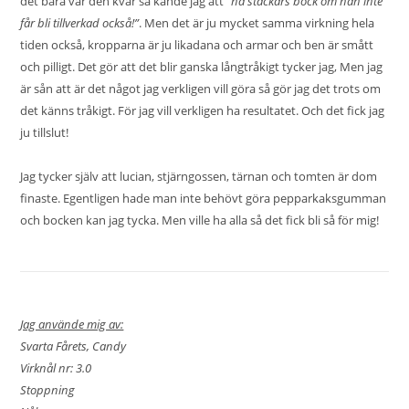
det bara var den kvar så kände jag att
”nä stackars bock om han inte
får bli tillverkad också!”
. Men det är ju mycket samma virkning hela
tiden också, kropparna är ju likadana och armar och ben är smått
och pilligt. Det gör att det blir ganska långtråkigt tycker jag, Men jag
är sån att är det något jag verkligen vill göra så gör jag det trots om
det känns tråkigt. För jag vill verkligen ha resultatet. Och det fick jag
ju tillslut!
Jag tycker själv att lucian, stjärngossen, tärnan och tomten är dom
finaste. Egentligen hade man inte behövt göra pepparkaksgumman
och bocken kan jag tycka. Men ville ha alla så det fick bli så för mig!
Jag använde mig av:
Svarta Fårets, Candy
Virknål nr: 3.0
Stoppning