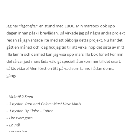
Jag har
”legat efter”
en stund med LBOC. Min marsbox dök upp
dagen innan påsk i brevlådan. Då virkade jag på några andra projekt
redan så jag väntade lite med att påbörja detta projekt. Nu har det
gått en månad och idag fick jag tid till att virka ihop det sista av mitt
lilla lamm och därmed kan jag visa upp mars lilla box för er! För min
del så var just mars låda väldigt speciell, återkommer till det snart,
så läs vidare! Men först en titt på vad som fanns i lådan denna
gång:
– Virknål 2.5mm
– 3 nystan Yarn and Colors: Must Have Minis
– 1 nystan By Claire – Cotton
– Lite svart garn
– En nål
– Stoppning