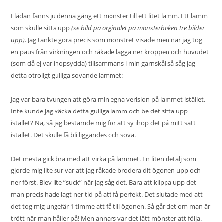
I lådan fanns ju denna gång ett mönster till ett litet lamm. Ett lamm
som skulle sitta upp
(se bild på orginalet på mönsterboken tre bilder
upp)
. Jag tänkte göra precis som mönstret visade men när jag tog
en paus från virkningen och råkade lägga ner kroppen och huvudet
(som då ej var ihopsydda) tillsammans i min garnskål så såg jag
detta otroligt gulliga sovande lammet:
Jag var bara tvungen att göra min egna verision på lammet istället.
Inte kunde jag väcka detta gulliga lamm och be det sitta upp
istället? Nä, så jag bestämde mig för att sy ihop det på mitt sätt
istället. Det skulle få bli liggandes och sova.
Det mesta gick bra med att virka på lammet. En liten detalj som
gjorde mig lite sur var att jag råkade brodera dit ögonen upp och
ner först. Blev lite ”suck” när jag såg det. Bara att klippa upp det
man precis hade lagt ner tid på att få perfekt. Det slutade med att
det tog mig ungefär 1 timme att få till ögonen. Så går det om man är
trött när man håller på! Men annars var det lätt mönster att följa.