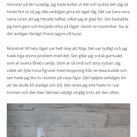
mönster på ett luciatåg. Jag hade kollat ut det och tyckte det såg så
himla fint ut så jag ville verkligen göra ett eget tåg. Det var bara rena
rama turen att jag hittade häftet, vilket jag är glad för. Sen beställde
jag hem garn och började virka på tåget i slutet av november. Nu är
det äntligen färdigt! Precis lagom till lucia!
Mönstret till hela tåget var helt okej att följa. Det var tydligt och jag
hade inga större problem med det. Sen gillar jag också garnvalet
som är svarta fårets candy. Dom är så små och söta nystan. Jag
valde att fylla mina figrurer med stoppning från en ikea-kudde och
sen hade jag lite ris i botten på varje figur. Det hjälpte verkligen för
att de skulle bli stadiga och stå. Den enda jag inte hade ris i var
tomten och den blev faktiskt väldigt vinglig trots att den sitter.