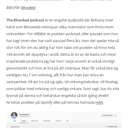
Bild från
Bhooked
The Bhooked podcast
är en engelsk ljudpodd där Brittany (mer
känd som Bhooked) intervjuar olika människor som finns inom
virkvärlden. För tillfället är podden avslutad, eller pausad som hon
har sagt (men den har varit pausad flera år), men det spelar inte så
stor roll, för om du aldrig har hört talas om podden så finns hela
144 avsnitt att djupdyka i ändå. Detta är en av de bästa och mest
inspirerade poddarna jag har hört. Varje avsnitt är också otroligt
genomtänkt och hon är bra på att intervjua. Man får också lära sig
verkligen ALLT om virkning, allt från hur man kan driva en
verksamhet, till att tro på sig själv, till virkningstekniker, till företag
som jobbar med virkning och vanliga virkare. Som sagt, har du inte
lyssnat på denna och behärskar engelska så kör igång direkt!
Ni hittar podden på Spotify eller på hennes hemsida
HÄR
.