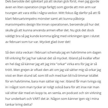
Dels berodde det självklart på att skolan gick först, men jag gjorde
även en liten operation (inge farligt) som gjorde att min arm var
tvungen att vara stilla i några veckor. Mitt fokus låg därför på att få
klart februarivimpelns mönster samt att kunna påbörja
marsvimpelns design lite innan operationen, beroende på hur det
skulle gå att kunna använda armen efter det. Nu gick det dock
väldigt bra så jag kunde komma igång med virkningen igen i slutet
av februari som tur var. Mycket glad över det!
Så den sista veckan i februari schemala jag en halvtimme om dagen
till virkning för jag har saknat det så mycket. Ibland på kvällar efter
en hel dag så känner jag att jag inte ”orkar” virka ens för jag är så
trött. Men grejen är oftast den att om jag väl sätter mig så orkar jag
visst en liten stund iaf, som till och med kan bli två timmar istället
för en halvtimme, bara man sätter sig ner. Ibland får man tvinga sig
in i något som man tycker är roligt också bara för att inse när man
väl sitter där med en kopp te, en semla, en podcast och sin virkning
hur underbart och VÄRT det är. Någon som känner igen sig i mina
tankar kring detta?