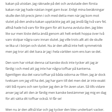
kakan på utsidan. Jag räknade på det och avslutade den första
kakan när jag hade nästan inget garn kvar. Enligt mina beräkningar
skulle den bli precis jämn i och med detta men när jag kom mot
slutet på den andra kakan upptäckte jag att jag ändå låg två varv fel,
alltså hade två varv för lite garn för att kunna avsluta den. Jag blev
lite sur men löste detta ändå genom att helt enkelt hoppa över två
varv stolpar några varv innan slutet. Jag ville trots allt att de skulle
se lika ut i början och slutet. Nu är den alltså inte helt symmetrisk
men jag tror att det bara är jag i hela världen som ens kan se det.
Den som har virkat denna cal kanske dock inte tycker att jag är
färdig i och med att jag inte har några toffsar på kanterna.
Egentligen ska det vara toffsar på båda sidorna av filten. Jag är dock
tveksam om jag vill ha det, jag har garn till det men det är inte exakt
rätt blå nyans och sen tycker jag den är fin även utan. Så tills vidare
anser jag iaf att den är färdig men kanske bestämmer jag mig en dag
för att sätta dit toffsar också. Vi får se!
Men nu är den alltså klar och jag tycker den blev underbart vacker.