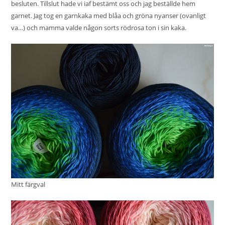
besluten. Tillslut hade vi iaf bestämt oss och jag beställde hem
garnet. Jag tog en garnkaka med blåa och gröna nyanser (ovanligt
va…) och mamma valde någon sorts rödrosa ton i sin kaka.
Mitt färgval