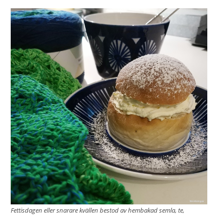
Fettisdagen eller snarare kvällen bestod av hembakad semla, te,