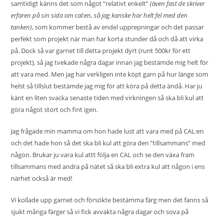
samtidigt känns det som något ”relativt enkelt”
(även fast de skriver
erfaren på sin sida om cal:en, så jag kanske har helt fel med den
tanken)
, som kommer bestå av endel upprepningar och det passar
perfekt som projekt när man har korta stunder då och då att virka
på. Dock så var garnet till detta projekt dyrt (runt 500kr för ett
projekt), så jag tvekade några dagar innan jag bestämde mig helt för
att vara med. Men jag har verkligen inte köpt garn på hur länge som
helst så tillslut bestämde jag mig för att köra på detta ändå. Har ju
känt en liten svacka senaste tiden med virkningen så ska bli kul att
göra något stort och fint igen.
Jag frågade min mamma om hon hade lust att vara med på CAL:en
och det hade hon så det ska bli kul att göra den ”tillsammans” med
någon. Brukar ju vara kul attt följa en CAL och se den växa fram
tillsammans med andra på nätet så ska bli extra kul att någon i ens
närhet också är med!
Vi kollade upp garnet och försökte bestämma färg men det fanns så
sjukt många färger så vi fick avvakta några dagar och sova på