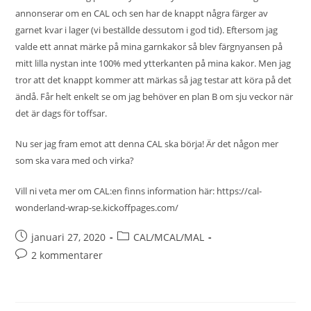
annonserar om en CAL och sen har de knappt några färger av
garnet kvar i lager (vi beställde dessutom i god tid). Eftersom jag
valde ett annat märke på mina garnkakor så blev färgnyansen på
mitt lilla nystan inte 100% med ytterkanten på mina kakor. Men jag
tror att det knappt kommer att märkas så jag testar att köra på det
ändå. Får helt enkelt se om jag behöver en plan B om sju veckor när
det är dags för toffsar.
Nu ser jag fram emot att denna CAL ska börja! Är det någon mer
som ska vara med och virka?
Vill ni veta mer om CAL:en finns information här:
https://cal-
wonderland-wrap-se.kickoffpages.com/
januari 27, 2020
CAL/MCAL/MAL
2 kommentarer