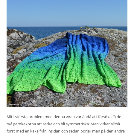
Mitt största problem med denna wrap var ändå att försöka få de
två garnkakorna att räcka och bli symmetriska. Man virkar alltså
först med en kaka från insidan och sedan börjar man på den andra