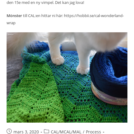
den 15e med en ny vimpel. Det kan jag lova!
Mönster
till CAL:en hittar ni här:
https://hobbii.se/cal-wonderland-
wrap
mars 3, 2020
CAL/MCAL/MAL
/
Process