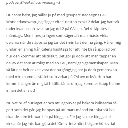
podcast Bhooked och virkning <3
Hur som helst, jag håller ju på med
@supercutedesigns
CAL
Wonderlandwrap. Jag ”ligger efter” nästan exakt 2 delar. Jag har två
rader kvar sedan avslutar jag del 2 på CAL:en. Del 4 släpptes i
måndags. Men finns ju ingen som säger att man måste virka
delarna när de släpps så jag tar det i min fart denna gång. Håller mig
undan en aning från calens hashtags för att inte bli så spoilad om
hur den kommer att bli tillslut. Det gör ju dock att man tappar en
del av det som är roligt med en CAL, nämligen gemenskapen. Men
så får det helt enkelt vara denna gång! Jag har ju dock gemenskap
med min mamma istället som virkar på CAL:en också. Hon har
kommit längre än mig iaf hittills, får se om jag kommer ikapp henne
innan det är slut!
Nu vet ni iaf hur läget är och att jag virkar på bakom kulisserna så
gott som det går. Jag hoppas på att mars månad inte ska stå lika
ekande som februari här på bloggen. För jag saknar blogga och
virka när jag inte kan göra det! Om vi inte hörs tidigare hörs vi iaf