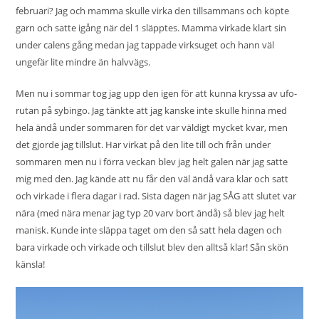
februari? Jag och mamma skulle virka den tillsammans och köpte
garn och satte igång när del 1 släpptes. Mamma virkade klart sin
under calens gång medan jag tappade virksuget och hann väl
ungefär lite mindre än halvvägs.
Men nu i sommar tog jag upp den igen för att kunna kryssa av ufo-
rutan på sybingo. Jag tänkte att jag kanske inte skulle hinna med
hela ändå under sommaren för det var väldigt mycket kvar, men
det gjorde jag tillslut. Har virkat på den lite till och från under
sommaren men nu i förra veckan blev jag helt galen när jag satte
mig med den. Jag kände att nu får den väl ändå vara klar och satt
och virkade i flera dagar i rad. Sista dagen när jag SÅG att slutet var
nära (med nära menar jag typ 20 varv bort ändå) så blev jag helt
manisk. Kunde inte släppa taget om den så satt hela dagen och
bara virkade och virkade och tillslut blev den alltså klar! Sån skön
känsla!