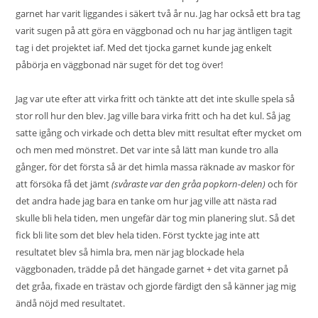
garnet har varit liggandes i säkert två år nu. Jag har också ett bra tag
varit sugen på att göra en väggbonad och nu har jag äntligen tagit
tag i det projektet iaf. Med det tjocka garnet kunde jag enkelt
påbörja en väggbonad när suget för det tog över!
Jag var ute efter att virka fritt och tänkte att det inte skulle spela så
stor roll hur den blev. Jag ville bara virka fritt och ha det kul. Så jag
satte igång och virkade och detta blev mitt resultat efter mycket om
och men med mönstret. Det var inte så lätt man kunde tro alla
gånger, för det första så är det himla massa räknade av maskor för
att försöka få det jämt
(svåraste var den gråa popkorn-delen)
och för
det andra hade jag bara en tanke om hur jag ville att nästa rad
skulle bli hela tiden, men ungefär där tog min planering slut. Så det
fick bli lite som det blev hela tiden. Först tyckte jag inte att
resultatet blev så himla bra, men när jag blockade hela
väggbonaden, trädde på det hängade garnet + det vita garnet på
det gråa, fixade en trästav och gjorde färdigt den så känner jag mig
ändå nöjd med resultatet.