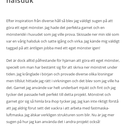
halsduk
Efter inspiration från diverse håll så blev jag väldigt sugen på att
göra ett eget mönster. Jag hade det perfekta garnet och en
mönsteridé i huvudet som jag ville prova. Skissade ner min idé som
var en vårig halsduk och satte igång och virka. Jag kände mig väldigt
taggad på att äntligen jobba med ett eget mönster igen!
Det är dock alltid påfrestande för hjärnan att göra ett eget mönster,
specielt om man har bestämt sig för att skriva ner mönstret under
tiden. Jag krånglade i början och provade diverse olika lösningar
men tillslut hittade jag rätt i virkningen och det blev som jag ville ha
det. Garnet jag använde var helt underbart mjukt och fint och jag
tycker det passade helt perfekt till detta projekt. Mönstret och
garnet gör sig så himla bra ihop tycker jag. Jag kan inte riktigt förstå
att jag aldrig förut sett det vackra i att arbeta med fastmaska-
luftmaska. Jag älskar verkligen strukturen som blir. Nu är jag mer
sugen på hur jag kan använda det i andra projekt också!