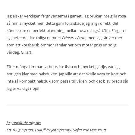
Jag älskar verkligen färgnyanserna i garnet. Jag brukar inte gilla rosa
så himla mycket men detta garn förälskade jag mig i direkt, det
känns som en perfekt blandning mellan rosa och grått/lila. Färgen i
sig heter det lite roliga namnet
Prinsess Prutt,
men jag tänker mer
som att körsbärsblommor ramlar ner och möter grus en solig
vårdag. Gillart!
Efter många timmars arbete, lite ilska och mycket glädje, var jag
äntligen klar med halsduken. Jag ville att det skulle vara en kort och
inte så kompakt halsduk som passa till våren, och det blev precis så!
Jag är väldigt nöjd!
Jag använde mig av:
Ett 100g nystan, LullUll av JennyPenny, Softa Prinsess Prutt