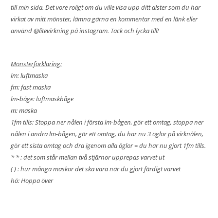
till min sida. Det vore roligt om du ville visa upp ditt alster som du har
virkat av mitt mönster, lämna gärna en kommentar med en länk eller
använd @litevirkning på instagram. Tack och lycka till!
Mönsterförklaring:
lm: luftmaska
fm: fast maska
lm-båge: luftmaskbåge
m: maska
1fm tills: Stoppa ner nålen i första lm-bågen, gör ett omtag, stoppa ner
nålen i andra lm-bågen, gör ett omtag, du har nu 3 öglor på virknålen,
gör ett sista omtag och dra igenom alla öglor = du har nu gjort 1fm tills.
* * : det som står mellan två stjärnor upprepas varvet ut
( ) : hur många maskor det ska vara när du gjort färdigt varvet
hö: Hoppa över