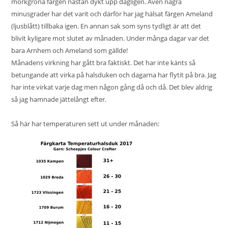
mörkgröna färgen nästan dykt upp dagligen. Även några
minusgrader har det varit och därför har jag hälsat färgen Ameland
(ljusblått) tillbaka igen. En annan sak som syns tydligt är att det
blivit kyligare mot slutet av månaden. Under många dagar var det
bara Arnhem och Ameland som gällde!
Månadens virkning har gått bra faktiskt. Det har inte känts så
betungande att virka på halsduken och dagarna har flytit på bra. Jag
har inte virkat varje dag men någon gång då och då. Det blev aldrig
så jag hamnade jättelångt efter.
Så här har temperaturen sett ut under månaden: