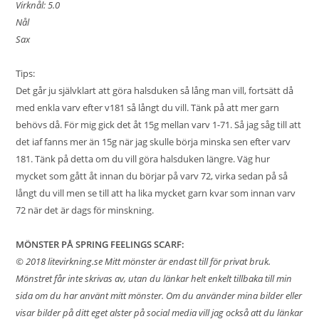
Virknål: 5.0
Nål
Sax
Tips:
Det går ju självklart att göra halsduken så lång man vill, fortsätt då
med enkla varv efter v181 så långt du vill. Tänk på att mer garn
behövs då. För mig gick det åt 15g mellan varv 1-71. Så jag såg till att
det iaf fanns mer än 15g när jag skulle börja minska sen efter varv
181. Tänk på detta om du vill göra halsduken längre. Väg hur
mycket som gått åt innan du börjar på varv 72, virka sedan på så
långt du vill men se till att ha lika mycket garn kvar som innan varv
72 när det är dags för minskning.
MÖNSTER PÅ SPRING FEELINGS SCARF:
© 2018
litevirkning.se
Mitt mönster är endast till för privat bruk.
Mönstret får inte skrivas av, utan du länkar helt enkelt tillbaka till min
sida om du har använt mitt mönster. Om du använder mina bilder eller
visar bilder på ditt eget alster på social media vill jag också att du länkar