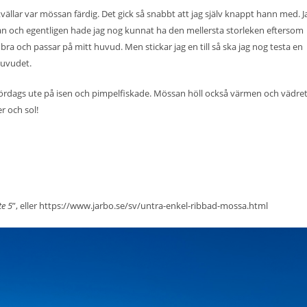
kvällar var mössan färdig. Det gick så snabbt att jag själv knappt hann med. J
san och egentligen hade jag nog kunnat ha den mellersta storleken eftersom
ra och passar på mitt huvud. Men stickar jag en till så ska jag nog testa en
 huvudet.
 lördags ute på isen och pimpelfiskade. Mössan höll också värmen och vädret
r och sol!
te 5
”, eller
https://www.jarbo.se/sv/untra-enkel-ribbad-mossa.html