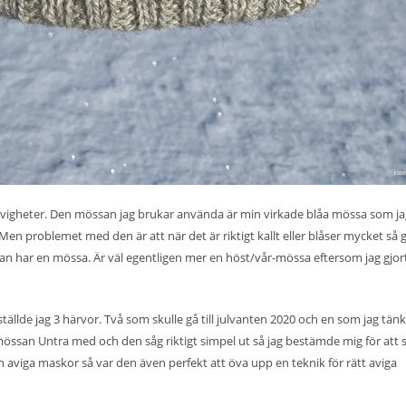
 evigheter. Den mössan jag brukar använda är min virkade
blåa mössa
som ja
 Men problemet med den är att när det är riktigt kallt eller blåser mycket så 
 har en mössa. Är väl egentligen mer en höst/vår-mössa eftersom jag gjort
tällde jag 3 härvor. Två som skulle gå till julvanten 2020 och en som jag tän
mössan Untra med och den såg riktigt simpel ut så jag bestämde mig för att s
 aviga maskor så var den även perfekt att öva upp en teknik för rätt aviga