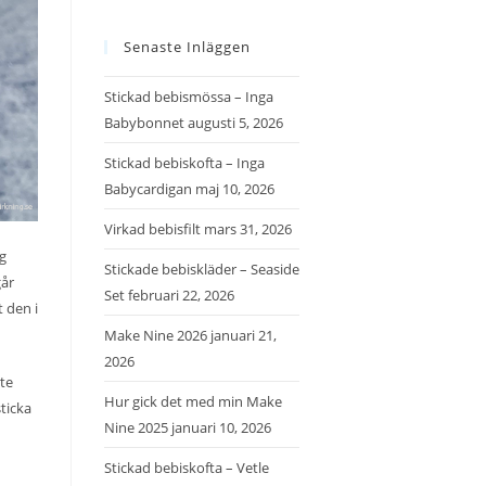
Senaste Inläggen
Stickad bebismössa – Inga
Babybonnet
augusti 5, 2026
Stickad bebiskofta – Inga
Babycardigan
maj 10, 2026
Virkad bebisfilt
mars 31, 2026
g
Stickade bebiskläder – Seaside
går
Set
februari 22, 2026
 den i
Make Nine 2026
januari 21,
2026
kte
Hur gick det med min Make
ticka
Nine 2025
januari 10, 2026
Stickad bebiskofta – Vetle