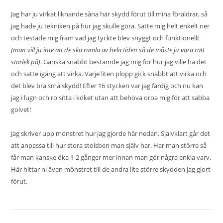
Jag har ju virkat liknande såna
här skydd
förut till mina föräldrar, så
jag hade ju tekniken på hur jag skulle göra. Satte mig helt enkelt ner
och testade mig fram vad jag tyckte blev snyggt och funktionellt
(man vill ju inte att de ska ramla av hela tiden så de måste ju vara rätt
storlek på)
. Ganska snabbt bestämde jag mig för hur jag ville ha det
och satte igång att virka. Varje liten plopp gick snabbt att virka och
det blev bra små skydd! Efter 16 stycken var jag färdig och nu kan
jag i lugn och ro sitta i köket utan att behöva oroa mig för att sabba
golvet!
Jag skriver upp mönstret hur jag gjorde här nedan. Självklart går det
att anpassa till hur stora stolsben man själv har. Har man större så
får man kanske öka 1-2 gånger mer innan man gör några enkla varv.
Här
hittar ni även mönstret till de andra lite större skydden jag gjort
förut.