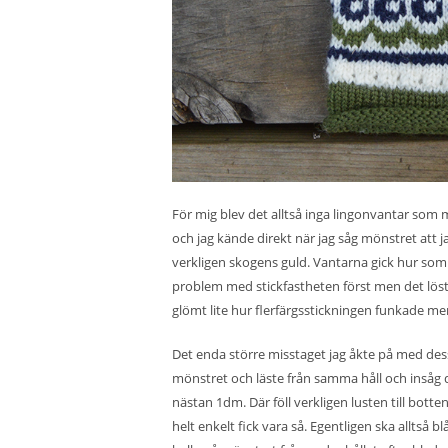
För mig blev det alltså inga lingonvantar som mö
och jag kände direkt när jag såg mönstret att ja
verkligen skogens guld. Vantarna gick hur som 
problem med stickfastheten först men det löste
glömt lite hur flerfärgsstickningen funkade men
Det enda större misstaget jag åkte på med dess
mönstret och läste från samma håll och insåg de
nästan 1dm. Där föll verkligen lusten till bot
helt enkelt fick vara så. Egentligen ska alltså