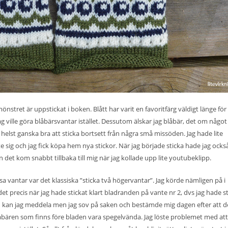
nstret är uppstickat i boken. Blått har varit en favoritfärg väldigt länge för
g ville göra blåbärsvantar istället. Dessutom älskar jag blåbär, det om något 
helst ganska bra att sticka bortsett från några små missöden. Jag hade lite
 sig och jag fick köpa hem nya stickor. När jag började sticka hade jag ocks
 det kom snabbt tillbaka till mig när jag kollade upp lite youtubeklipp.
a vantar var det klassiska ”sticka två högervantar”. Jag körde nämligen på i
t precis när jag hade stickat klart bladranden på vante nr 2, dvs jag hade st
ten kan jag meddela men jag sov på saken och bestämde mig dagen efter att d
 blåbären som finns före bladen vara spegelvända. Jag löste problemet med att