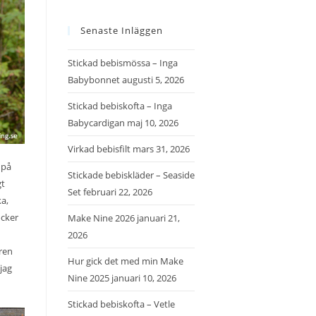
Senaste Inläggen
Stickad bebismössa – Inga
Babybonnet
augusti 5, 2026
Stickad bebiskofta – Inga
Babycardigan
maj 10, 2026
Virkad bebisfilt
mars 31, 2026
 på
Stickade bebiskläder – Seaside
gt
Set
februari 22, 2026
ka,
öcker
Make Nine 2026
januari 21,
2026
ren
Hur gick det med min Make
jag
Nine 2025
januari 10, 2026
Stickad bebiskofta – Vetle