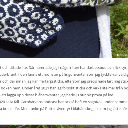
nt och tittade lite. Där hamnade jag i någon liten handarbetsbod och fick syn
Alderbrant. I den fanns ett mönster på lingonvantar som jag tyckte var väldi
 och dar innan jag kan flerfärgssticka, eftersom jag precis hade lärt mig stic
ken hem. Under året 2021 har jag försökt sticka och virka lite mer från b
 att lägga upp dessa blåbärsvantar. Jag hade ju hunnit prova på lite
020
i alla fall. Garnhärvans podcast har också haft en sagoKAL under somma
 bra in där. Med tanke på Puttes äventyr i blåbärsskogen som jag läste när 