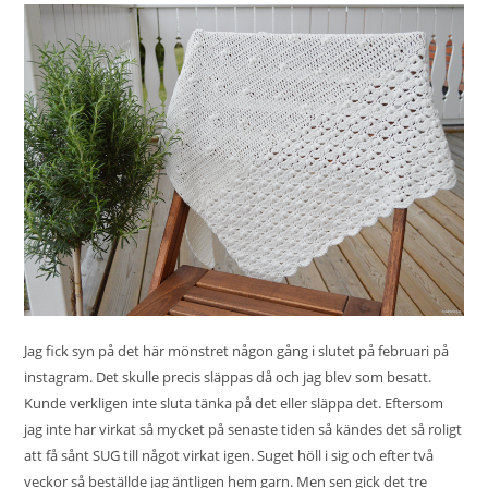
Jag fick syn på det här mönstret någon gång i slutet på februari på
instagram. Det skulle precis släppas då och jag blev som besatt.
Kunde verkligen inte sluta tänka på det eller släppa det. Eftersom
jag inte har virkat så mycket på senaste tiden så kändes det så roligt
att få sånt SUG till något virkat igen. Suget höll i sig och efter två
veckor så beställde jag äntligen hem garn. Men sen gick det tre