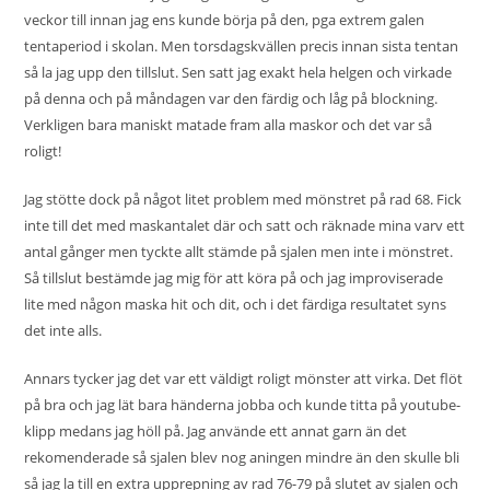
veckor till innan jag ens kunde börja på den, pga extrem galen
tentaperiod i skolan. Men torsdagskvällen precis innan sista tentan
så la jag upp den tillslut. Sen satt jag exakt hela helgen och virkade
på denna och på måndagen var den färdig och låg på blockning.
Verkligen bara maniskt matade fram alla maskor och det var så
roligt!
Jag stötte dock på något litet problem med mönstret på rad 68. Fick
inte till det med maskantalet där och satt och räknade mina varv ett
antal gånger men tyckte allt stämde på sjalen men inte i mönstret.
Så tillslut bestämde jag mig för att köra på och jag improviserade
lite med någon maska hit och dit, och i det färdiga resultatet syns
det inte alls.
Annars tycker jag det var ett väldigt roligt mönster att virka. Det flöt
på bra och jag lät bara händerna jobba och kunde titta på youtube-
klipp medans jag höll på. Jag använde ett annat garn än det
rekomenderade så sjalen blev nog aningen mindre än den skulle bli
så jag la till en extra upprepning av rad 76-79 på slutet av sjalen och