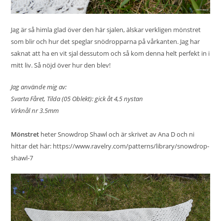
Jag är så himla glad över den här sjalen, älskar verkligen mönstret
som blir och hur det speglar snödropparna på vårkanten. Jag har
saknat att ha en vit sjal dessutom och så kom denna helt perfekt in i
mitt liv. Så nöjd över hur den blev!
Jag använde mig av:
Svarta Fåret, Tilda (05 Oblekt): gick åt 4,5 nystan
Virknål nr 3.5mm
Mönstret
heter Snowdrop Shawl och är skrivet av Ana D och ni
hittar det här:
https://www.ravelry.com/patterns/library/snowdrop-
shawl-7