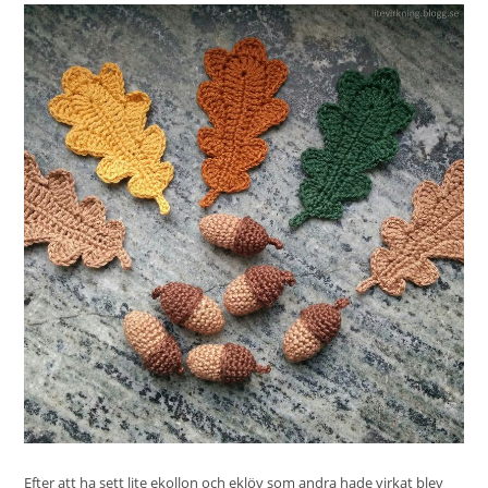
Efter att ha sett lite ekollon och eklöv som andra hade virkat blev