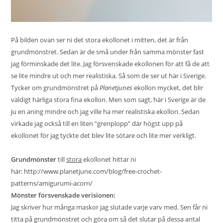
På bilden ovan ser ni det stora ekollonet i mitten, det är från
grundmönstret. Sedan är de små under från samma mönster fast
jag förminskade det lite. Jag försvenskade ekollonen för att få de att
se lite mindre ut och mer realistiska. Så som de ser ut här i Sverige.
Tycker om grundmönstret på
Planetjunes
ekollon mycket, det blir
väldigt härliga stora fina ekollon. Men som sagt, här i Sverige är de
ju en aning mindre och jag ville ha mer realistiska ekollon. Sedan
virkade jag också till en liten ”grenplopp” där högst upp på
ekollonet för jag tyckte det blev lite sötare och lite mer verkligt.
Grundmönster
till
stora
ekollonet hittar ni
här:
http://www.planetjune.com/blog/free-crochet-
patterns/amigurumi-acorn/
Mönster försvenskade verisionen:
Jag skriver hur många maskor jag slutade varje varv med. Sen får ni
titta på grundmönstret och göra om så det slutar på dessa antal