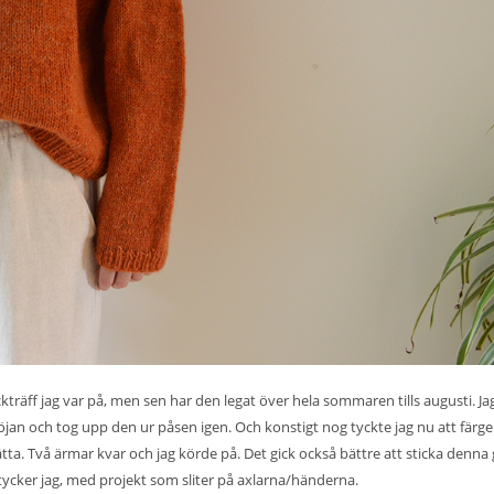
ckträff jag var på, men sen har den legat över hela sommaren tills augusti. Ja
 tröjan och tog upp den ur påsen igen. Och konstigt nog tyckte jag nu att färg
ätta. Två ärmar kvar och jag körde på. Det gick också bättre att sticka denna
r tycker jag, med projekt som sliter på axlarna/händerna.