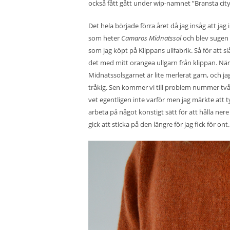
också fått gått under wip-namnet ”Bransta city
Det hela började förra året då jag insåg att jag i
som heter
Camaros Midnatssol
och blev sugen 
som jag köpt på Klippans ullfabrik. Så för att 
det med mitt orangea ullgarn från klippan. När 
Midnatssolsgarnet är lite merlerat garn, och jag 
tråkig. Sen kommer vi till problem nummer två vi
vet egentligen inte varför men jag märkte att t
arbeta på något konstigt sätt för att hålla nere m
gick att sticka på den längre för jag fick för o