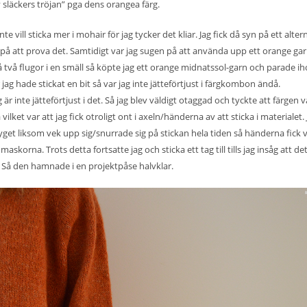
 släckers tröjan” pga dens orangea färg.
nte vill sticka mer i mohair för jag tycker det kliar. Jag fick då syn på ett alter
på att prova det. Samtidigt var jag sugen på att använda upp ett orange ga
slå två flugor i en smäll så köpte jag ett orange midnatssol-garn och parade i
jag hade stickat en bit så var jag inte jätteförtjust i färgkombon ändå.
är inte jätteförtjust i det. Så jag blev väldigt otaggad och tyckte att färgen v
lket var att jag fick otroligt ont i axeln/händerna av att sticka i materialet. 
yget liksom vek upp sig/snurrade sig på stickan hela tiden så händerna fick v
askorna. Trots detta fortsatte jag och sticka ett tag till tills jag insåg att det
nt. Så den hamnade i en projektpåse halvklar.