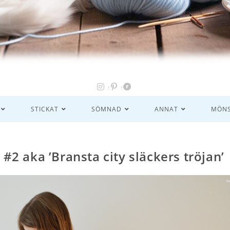
STICKAT
SÖMNAD
ANNAT
MÖNS
s #2 aka ’Bransta city släckers tröjan’