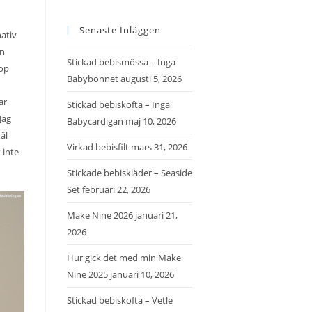
Senaste Inläggen
nativ
rn
Stickad bebismössa – Inga
hop
Babybonnet
augusti 5, 2026
ar
Stickad bebiskofta – Inga
Jag
Babycardigan
maj 10, 2026
äl
Virkad bebisfilt
mars 31, 2026
 inte
Stickade bebiskläder – Seaside
Set
februari 22, 2026
Make Nine 2026
januari 21,
2026
Hur gick det med min Make
Nine 2025
januari 10, 2026
Stickad bebiskofta – Vetle