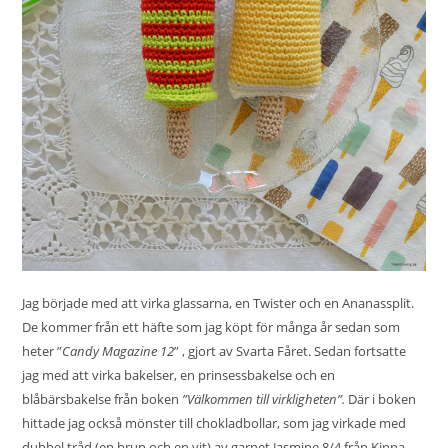
Jag började med att virka glassarna, en Twister och en Ananassplit.
De kommer från ett häfte som jag köpt för många år sedan som
heter ”
Candy Magazine 12
” , gjort av Svarta Fåret. Sedan fortsatte
jag med att virka bakelser, en prinsessbakelse och en
blåbärsbakelse från boken
”Välkommen till virkligheten”.
Där i boken
hittade jag också mönster till chokladbollar, som jag virkade med
dubbel tråd (en brun och en vit) av garnet Jasmine 8/4 från Kinna