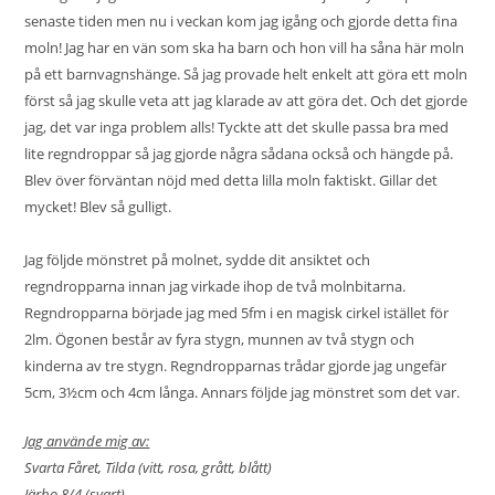
senaste tiden men nu i veckan kom jag igång och gjorde detta fina
moln! Jag har en vän som ska ha barn och hon vill ha såna här moln
på ett barnvagnshänge. Så jag provade helt enkelt att göra ett moln
först så jag skulle veta att jag klarade av att göra det. Och det gjorde
jag, det var inga problem alls! Tyckte att det skulle passa bra med
lite regndroppar så jag gjorde några sådana också och hängde på.
Blev över förväntan nöjd med detta lilla moln faktiskt. Gillar det
mycket! Blev så gulligt.
Jag följde mönstret på molnet, sydde dit ansiktet och
regndropparna innan jag virkade ihop de två molnbitarna.
Regndropparna började jag med 5fm i en magisk cirkel istället för
2lm. Ögonen består av fyra stygn, munnen av två stygn och
kinderna av tre stygn. Regndropparnas trådar gjorde jag ungefär
5cm, 3½cm och 4cm långa. Annars följde jag mönstret som det var.
Jag använde mig av:
Svarta Fåret, Tilda (vitt, rosa, grått, blått)
Järbo 8/4 (svart)