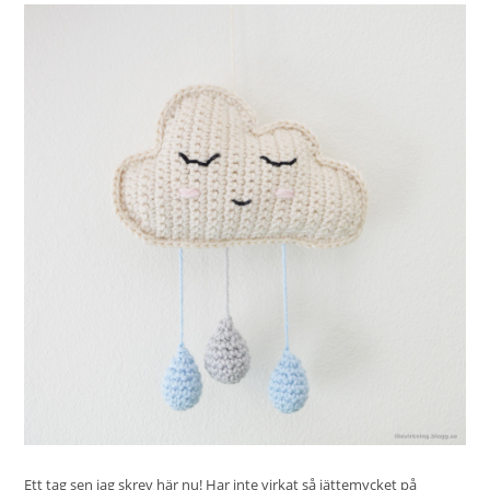
Ett tag sen jag skrev här nu! Har inte virkat så jättemycket på