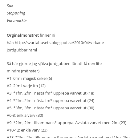
Sax
Stoppning
Varvmarkör
Orginalmönstret
finner ni
här:
http://svartahusets.blogspot.se/2010/04/virkade-
jordgubbar.html
Så här gjorde jag själva jordgubben för att få den lite
mindre
(mönster)
:
V1: 6fm i magisk cirkel (6)
V2: 2fm i varje fm (12)
V3: *1fm, 2fm i nästa fm* upprepa varvet ut (18)
V4: *2fm, 2fm i nästa fm* upprepa varvet ut (24)
V5: *3fm, 3fm i nästa fm* upprepa varvet ut (30)
V6-8: enkla varv (30)
V9: *2fm, 2fm tillsammans* upprepa. Avsluta varvet med 2fm (23)
V10-12: enkla varv (23)
V13: *2fm, 2fm tillsammans* upprepa. Avsluta varvet med 1fm, 2fm