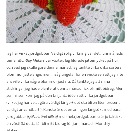
Jag har virkat jordgubbar! Väldigt rolig virkning var det. Juni månads
tema i
Monthly Makers
var
växter
. Jag filurade jättemycket på hur
och vad jag skulle göra denna månad. Jag tänkte virka olika sorters
blommor jättelänge, men insåg ungefär för en vecka sen att jag inte
alls ville virka några blommor just nu. Då tänkte jag att mina
sticklingar jag hade planterat denna månad fick bli mitt bidrag. Men
sen ni, sen kom jag på den briljanta idéen att virka jordgubbar
(vilket jag har velat göra väldigt länge + det ska bli en liten present =
väldigt användbart!). Kanske är det en aningen långsökt med bara
jordgubbar
(själva bäret alltså)
men hela jordgubbarna är ju faktiskt
en växt! Så detta får bli mitt bidrag för juni-månad i Monthly
Makers.