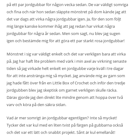
på ett par jordgubbar för någon vecka sedan. De var väldigt somriga
och fina och när hon sedan släppte mönstret på dom kände jag att
det var dags att virka några jordgubbar igen. Ja, för den som följt
mig länge kanske kommer ihåg att jag redan har virkat
några
jordgubbar
för några år sedan. Men som sagt, nu blev jag sugen
igen och bestämde mig för att göra ett par starkt rosa jordgubbar!
Mönstret i sig var väldigt enkelt och det var verkligen bara att virka
på. Jag har haft lite problem med värk i min axel av virkning senaste
tiden så jag virkade helt enkelt en jordgubbe varje kväll i tre dagar
för att inte anstränga mig så mycket. Jag använde mig av garn som
jag hade fått över från en Little Box of Crochet och inför den tredje
jordgubben blev jag skeptisk om garnet verkligen skulle räcka.
Därav gjorde jag den direkt lite mindre genom att hoppa över två
varv och köra på den säkra sidan.
Vad är mer somrigt än jordgubbar egentligen? Inte så mycket!
Tycker det var kul med en liten tvist på färgen på gubbarna också
och det var ett lätt och snabbt projekt. Sånt är kul emellanåt!