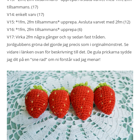
tillsammans. (17)
V14: enkelt varv (17)
V15: *1fm, 2fm tillsammans* upprepa. Avsluta varvet med 2fm (12)
V16: *1fm, 2fm tillsammans* upprepa (6)
V17: Virka 2fm några gånger och sy sedan fast tråden.
Jordgubbens gröna del gjorde jag precis som i orginalmönstret. Se
vidare i länken ovan för beskrivning till det. De gula prickarna sydde
jag dit på en ”sne rad” om ni förstår vad jag menar!