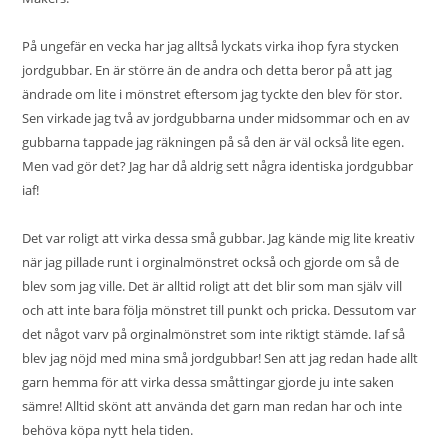
På ungefär en vecka har jag alltså lyckats virka ihop fyra stycken
jordgubbar. En är större än de andra och detta beror på att jag
ändrade om lite i mönstret eftersom jag tyckte den blev för stor.
Sen virkade jag två av jordgubbarna under midsommar och en av
gubbarna tappade jag räkningen på så den är väl också lite egen.
Men vad gör det? Jag har då aldrig sett några identiska jordgubbar
iaf!
Det var roligt att virka dessa små gubbar. Jag kände mig lite kreativ
när jag pillade runt i orginalmönstret också och gjorde om så de
blev som jag ville. Det är alltid roligt att det blir som man själv vill
och att inte bara följa mönstret till punkt och pricka. Dessutom var
det något varv på orginalmönstret som inte riktigt stämde. Iaf så
blev jag nöjd med mina små jordgubbar! Sen att jag redan hade allt
garn hemma för att virka dessa småttingar gjorde ju inte saken
sämre! Alltid skönt att använda det garn man redan har och inte
behöva köpa nytt hela tiden.