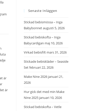
lla
Senaste Inläggen
agram
Stickad bebismössa – Inga
Babybonnet
augusti 5, 2026
Stickad bebiskofta – Inga
Babycardigan
maj 10, 2026
ch
Virkad bebisfilt
mars 31, 2026
sluta
ädje
Stickade bebiskläder – Seaside
Set
februari 22, 2026
Make Nine 2026
januari 21,
et är
2026
ar
det är
Hur gick det med min Make
Nine 2025
januari 10, 2026
Stickad bebiskofta – Vetle