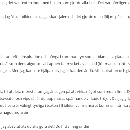
or jag det var texten ihop med bilden som gjorde alla likes. Det var nämligen a
s. Jag älskar bilden och jag älskar sjalen och det gjorde mina följare på inst
kolla runt efter inspiration och hänga i communityn som är bland alla glada o
 också, som dens algoritm, att appen tar mycket av ens tid (för man kan inte 
gest. Men jag kan inte hjälpa det, jag älskar den ändå. All inspiration och gl
a till att leta mönster om jag är sugen på att virka något som redan finns. D
tsweater
och vips så får du upp massa spännande virkade tröjor. Det jag gill
 flesta är väldigt tydliga i texten till bilden var mönstret kommer ifrån, så 
öra något mönster.
 jag absolut att du ska göra det! Du hittar mig under