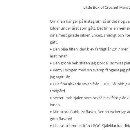
Little Box of Crochet Mars
Om man hänger på instagram så är det nog väld
bilder under året som gått. Det finns en
hemsi
dina mest gillade bilder. Enkelt, smidigt och lite
gått.
♦ Den blåa filten, den blev färdigt år 2017 men
året innan.
♦ Den gröna bebisfilten jag gjorde i somras pla
♦ Percy i skogen med sin svamp fångade jag på e
jag tagit i år.
♦ Lilla fina älskade räven från LBOC. Så jobbig 
trädgård.
♦ Secret Path sjalen som också blev färdig år 2
innan.
♦ Min stora Bubblizz flaska. Denna tycker jag är
göra flaskan!
♦ Lilla söta lammet från LBOC. Självklar kandid