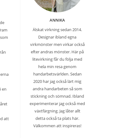
ANNIKA
ade
Älskat virkning sedan 2014.
fram
Designar ibland egna
t som
virkmönster men virkar också
efter andras mönster. Här på
från
litevirkning får du följa med
hela min resa genom
handarbetsvärlden. Sedan
derna
2020 har jag också lärt mig
andra handarbeten så som
i en
stickning och sömnad. Ibland
experimenterar jag också med
 året
växtfärgning. Jag låter allt
detta också ta plats här.
ed att
Välkommen att inspireras!