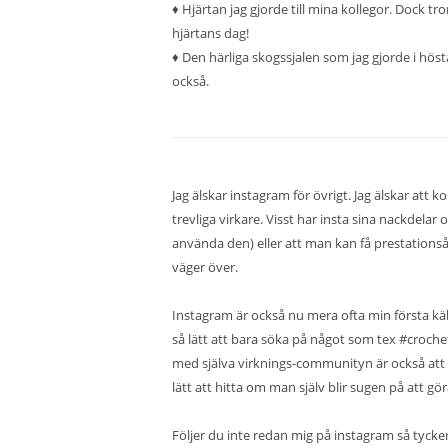
♦ Hjärtan jag gjorde till mina kollegor. Dock tr
hjärtans dag!
♦ Den härliga skogssjalen som jag gjorde i hösta
också.
Jag älskar instagram för övrigt. Jag älskar att 
trevliga virkare. Visst har insta sina nackdelar
använda den) eller att man kan få prestationsån
väger över.
Instagram är också nu mera ofta min första käll
så lätt att bara söka på något som tex
#croche
med själva virknings-communityn är också att de
lätt att hitta om man själv blir sugen på att g
Följer du inte redan mig på instagram så tycker