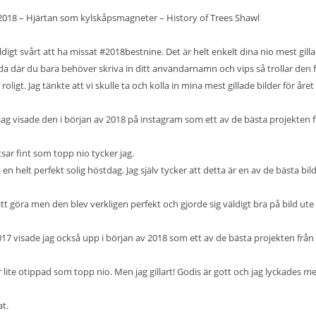
 2018
–
Hjärtan som kylskåpsmagneter
–
History of Trees Shawl
igt svårt att ha missat
#2018bestnine
. Det är helt enkelt dina nio mest gill
da
där du bara behöver skriva in ditt användarnamn och vips så trollar den 
 roligt. Jag tänkte att vi skulle ta och kolla in mina mest gillade bilder för åre
 jag visade den i början av 2018 på instagram som ett av de bästa projekten 
tsar fint som topp nio tycker jag.
n helt perfekt solig höstdag. Jag själv tycker att detta är en av de bästa bil
att göra men den blev verkligen perfekt och gjorde sig väldigt bra på bild ute 
017 visade jag också upp i början av 2018 som ett av de bästa projekten från
 lite otippad som topp nio. Men jag gillart! Godis är gott och jag lyckades m
at.