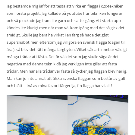
Jag bestämde mig iaf för att testa att virka en flagga i c2c-tekniken
som första projekt. Jag kollade på youtube hur tekniken fungerar
och så plockade jag fram lite garn och satte igång. Att starta upp
kändes lite klurigt men när man väl kom igång med det så gick det
smidigt. Skulle jag bara ha virkat i en färg så hade det gått
supersnabbt men eftersom jag vill göra en svensk flagga (dagen till
ära!), så blev det rätt många färgbyten. Vilket såklart innebar väldigt
många trådar att fästa. Det är väl det som jag skulle säga är det
negativa med denna teknik då jag verkligen inte gillar att fästa
trådar. Men när alla trådar var fästa så tycker jag flaggan blev härlig.
Man kan ju inte annat att älska svenska flaggan som består av gult
och blått – två av mina favoritfärger! Ja, fin flagga har vi allt!