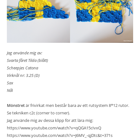
Jag använde mig av:
Svarta fåret Tilda (blått)
Scheepjes Catona
Virknål nr: 3.25 (D)
Sax
Nå
l
Mönstret
är frivirkat men består bara av ett rutsystem 8*12 rutor.
Se tekniken c2c (corner to corner).
Jag använde mig av dessa klipp för att lära mig:
https://www.youtube.com/watch?v=qQGA15cIvxQ
https://www.youtube.com/watch?v=J6MV_-qjDtc&t=371s