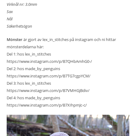
Virknål nr: 3.0mm
Sax
Nål
Säkerhetsögon
Mönster
är gjort av
lex_in_stitches
på instagram och ni hittar
mönsterdelarna här:
Del 1: hos lex_in_stitches
https://www.instagram.com/p/B7QHbAmhG0-/
Del 2: hos made_by_penguins
https://www.instagram.com/p/B7TG7cgpYCM/
Del 3: hos lex_in_stitches
https://www.instagram.com/p/B7VMHGjBdiv/
Del 4: hos made_by_penguins
https://www.instagram.com/p/B7XIhpmJc-c/