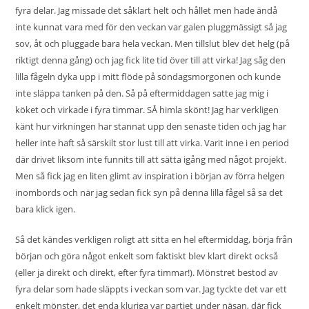
fyra delar. Jag missade det såklart helt och hållet men hade ändå
inte kunnat vara med för den veckan var galen pluggmässigt så jag
sov, åt och pluggade bara hela veckan. Men tillslut blev det helg (på
riktigt denna gång) och jag fick lite tid över till att virka! Jag såg den
lilla fågeln dyka upp i mitt flöde på söndagsmorgonen och kunde
inte släppa tanken på den. Så på eftermiddagen satte jag mig i
köket och virkade i fyra timmar. SÅ himla skönt! Jag har verkligen
känt hur virkningen har stannat upp den senaste tiden och jag har
heller inte haft så särskilt stor lust till att virka. Varit inne i en period
där drivet liksom inte funnits till att sätta igång med något projekt.
Men så fick jag en liten glimt av inspiration i början av förra helgen
inombords och när jag sedan fick syn på denna lilla fågel så sa det
bara klick igen.
Så det kändes verkligen roligt att sitta en hel eftermiddag, börja från
början och göra något enkelt som faktiskt blev klart direkt också
(eller ja direkt och direkt, efter fyra timmar!). Mönstret bestod av
fyra delar som hade släppts i veckan som var. Jag tyckte det var ett
enkelt mönster, det enda kluriga var partiet under näsan, där fick