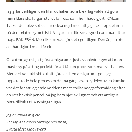
Jag gillar verkligen den lilla rödhaken som blev. Jag valde att göra
min i klassiska färger istället för rosa som hon hade gjort i CAL:en.
Tycker den blev söt och är också nöjd med att jag fick ihop delarna
på den relativt symetriskt. Vingarna är lite snea sydda om man tittar
noga BAKIFRÅN. Men liksom vad gör det egentligen! Den är ju trots
allt handgjord med kärlek.
Ofta drar jag mig att göra amigurumis just av anledningen att man
måste sy på allting perfekt för att få den precis som man vill ha den.
Men det var faktiskt kul att göra en liten amigurumi igen, jag
uppskattade hela processen denna gång, även sydelen. Men kanske
var det för att jag hade världens mest chillsöndagseftermiddag efter
en rätt hektisk period. Så jag bara njöt av lugnet och att äntligen
hitta tillbaka till virkningen igen.
Jag använde mig av:
Scheepjes Catona (orange och brun)
Svarta fåret Tilda (svart)