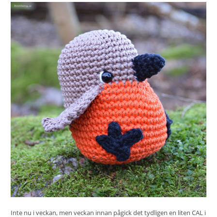
Inte nu i veckan, men veckan innan pågick det tydligen en liten CAL i