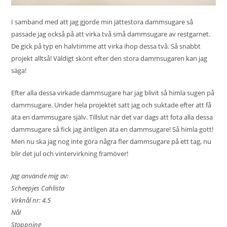
I samband med att jag gjorde min
jättestora dammsugare
så
passade jag också på att virka två små dammsugare av restgarnet.
De gick på typ en halvtimme att virka ihop dessa två. Så snabbt
projekt alltså! Väldigt skönt efter den stora dammsugaren kan jag
säga!
Efter alla dessa virkade dammsugare har jag blivit så himla sugen på
dammsugare. Under hela projektet satt jag och suktade efter att få
äta en dammsugare själv. Tillslut när det var dags att fota alla dessa
dammsugare så fick jag äntligen äta en dammsugare! Så himla gott!
Men nu ska jag nog inte göra några fler dammsugare på ett tag, nu
blir det jul och vintervirkning framöver!
Jag använde mig av:
Scheepjes Cahlista
Virknål nr: 4.5
Nål
Stoppning