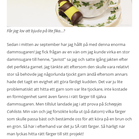
Får jag lov att bjuda på lite fika…?
Sedan i mitten av september har jag hållt på med denna enorma
dammsugaren! Jag fick frågan av en vän om jag kunde virka en stor
dammsugare till henne, ”javisst” sa jag och satte igång jakten efter
det perfekta garnet. Jag tänkte att eftersom den skulle vara relativt
stor så behövde jag någorlunda tjockt garn ändå eftersom annars
hade det tagit en evighet att göra färdigt kudden. Det var ju lite
problematiskt att hitta ett garn som var lite tjockare, inte kostade
en förmögenhet samt även fanns i rätt färger till själva
dammsugaren. Men tillslut landade jag i att prova på
Scheepjes
Cahlista
. Min vän och jag försökte kolla ut (på datorn) vilka färger
som skulle passa bäst och bestämde oss för att köra på en brun och
en grön. Så här i efterhand var det ju SÅ rätt färger. Så härligt när
man lyckas hitta rätt färger till sitt projekt!