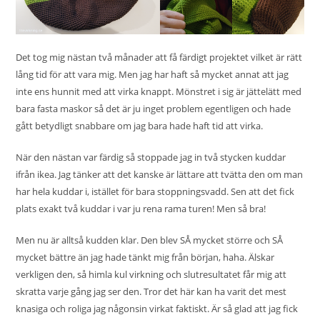
Det tog mig nästan två månader att få färdigt projektet vilket är rätt
lång tid för att vara mig. Men jag har haft så mycket annat att jag
inte ens hunnit med att virka knappt. Mönstret i sig är jättelätt med
bara fasta maskor så det är ju inget problem egentligen och hade
gått betydligt snabbare om jag bara hade haft tid att virka.
När den nästan var färdig så stoppade jag in två stycken kuddar
ifrån ikea. Jag tänker att det kanske är lättare att tvätta den om man
har hela kuddar i, istället för bara stoppningsvadd. Sen att det fick
plats exakt två kuddar i var ju rena rama turen! Men så bra!
Men nu är alltså kudden klar. Den blev SÅ mycket större och SÅ
mycket bättre än jag hade tänkt mig från början, haha. Älskar
verkligen den, så himla kul virkning och slutresultatet får mig att
skratta varje gång jag ser den. Tror det här kan ha varit det mest
knasiga och roliga jag någonsin virkat faktiskt. Är så glad att jag fick