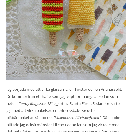
Jag började med att virka glassarna, en Twister och en Ananassplit.
De kommer från ett häfte som jag köpt för många år sedan som
heter ”
Candy Magazine 12
” , gjort av Svarta Fåret. Sedan fortsatte
jag med att virka bakelser, en prinsessbakelse och en
blåbärsbakelse från boken
”Välkommen till virkligheten”.
Där i boken
hittade jag också mönster till chokladbollar, som jag virkade med
dubbel tråd (en brun och en vit) av garnet Jasmine 8/4 från Kinna