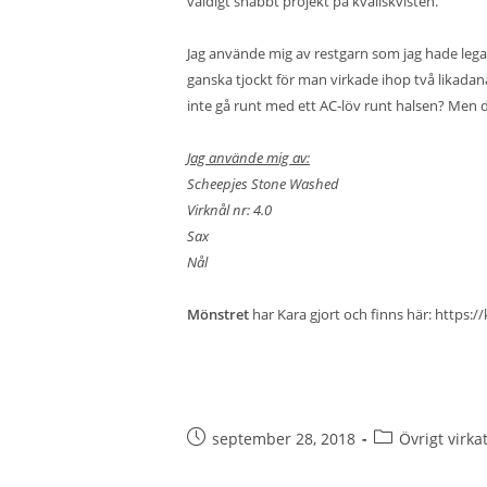
väldigt snabbt projekt på kvällskvisten.
Jag använde mig av restgarn som jag hade legan
ganska tjockt för man virkade ihop två likadana 
inte gå runt med ett AC-löv runt halsen? Men då 
Jag använde mig av:
Scheepjes Stone Washed
Virknål nr: 4.0
Sax
Nål
Mönstret
har Kara gjort och finns här:
https:/
september 28, 2018
Övrigt virka