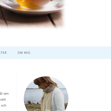
TER
OM MIG
 år sen
 sett
t och