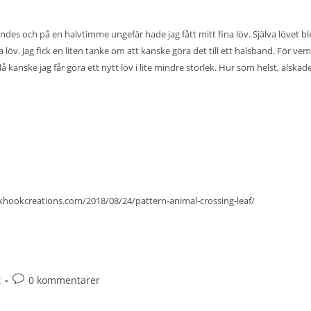
des och på en halvtimme ungefär hade jag fått mitt fina löv. Själva lövet bl
löv. Jag fick en liten tanke om att kanske göra det till ett halsband. För vem 
kanske jag får göra ett nytt löv i lite mindre storlek. Hur som helst, älskad
/khookcreations.com/2018/08/24/pattern-animal-crossing-leaf/
t
0 kommentarer