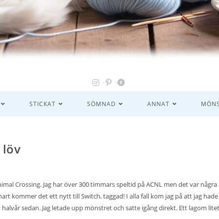
STICKAT
SÖMNAD
ANNAT
MÖNS
 löv
t Animal Crossing. Jag har över 300 timmars speltid på ACNL men det var några
art kommer det ett nytt till Switch, taggad! I alla fall kom jag på att jag hade
t halvår sedan. Jag letade upp mönstret och satte igång direkt. Ett lagom lite